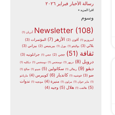
رسالة الأخبار فبراير ٢٠٢٦
اقرا المزيد »
وسوم
Newsletter
(108)
أدريان
(1)
الأزهر
(7)
المؤتمرات
(3)
أڤون
(2)
أمبروزيو
(1)
بلاتّي
(3)
بيزاني
(3)
بيرينيس
(2)
بواليڤو
(1)
بورل
(1)
ثقافة
(51)
جرانلونيه
(3)
ججي
(2)
ججي
(1)
درويل
(8)
دريهر
(1)
دومنجس
(1)
دومنجس
(1)
ديكليه
(1)
ديڤو
(9)
سكاتولين
(5)
ريفاتّي
(1)
شينو
(1)
صالح
(1)
كانديار
(6)
كويبرس
(4)
ضو
(3)
فوشييه
(1)
ماريانتو
ندوات
منيرة
(4)
(1)
ماير جوان
(1)
مرلون
(1)
مونچيه
(1)
(5)
هلال
(5)
وجيه
(4)
هالفت
(1)