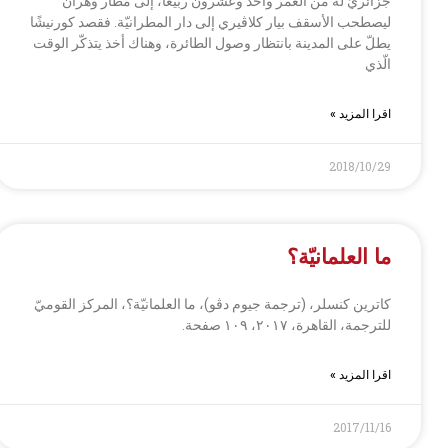
جزائريّ له من العمر واحدٌ وعشرون ربيعًا، إلى مطار وهران
ليصطحب الأسقف بيار كلاڤيري إلى دار المطرانيّة. فقصد كورنيشًا
يطلّ على المدينة بانتظار وصول الطائرة، وهناك أخذ يتذكّر الوقت
الّذي
اقرا المزيد »
2018/10/29
ما العلمانيّة؟
كاترين كنسلر، (ترجمة جيوم دڤو)، ما العلمانيّة؟، المركز القوميّ
للترجمة، القاهرة، ۲۰۱۷، ۱۰۹ صفحة.
اقرا المزيد »
2017/11/16