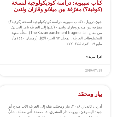
كتاب سيبويه: دراسة كوديكولوجية لنسخة
(كوفية؟) مفرّقة بين ميلانو وقازان ولندن
جون درويل، «كتاب سيبويه: دراسة كوديكولوجية لنسخة (كوفية؟)
مفرّقة بين ميلانو وقازان ولندن» (نقلها إلى العربيّة تامر الجباليّ
من مقال …The Kazan parchment fragments). مجلّة معهد
المخطوطات العربيّة، المجلّد ٦٣ الجزء الأوّل (رمضان ١٤٤٠ھ/
مايو ٢٠١٩م)، ٢٤٤‒٢٧٧.
اقرا المزيد »
2019/07/28
بيار ومحمّد
أدريان كانديار، ٢٠١٨، بيار ومحمّد، نقله إلى العربيّة الأب صلاح أبو
جودة اليسوعيّ، بيروت: دار المشرق، ٦٤ صفحة. أتى محمّد، شابٌّ