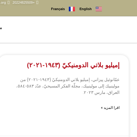
.org
+20224825509
Français
English
م
إميليو بلاتي الدومنيكيّ (١٩٤٣-٢٠٢١)
عمّانوئيل پيزاني، إميليو بلاتي الدومنيكيّ (١٩٤٣-٢٠٢١) من
مولينبيك إلى مولينبيك، مجلّة الفكر المسيحيّ، عدّد ٥٨٣-٥٨٤،
العراق، مارس ٢٠٢٣.
اقرا المزيد »