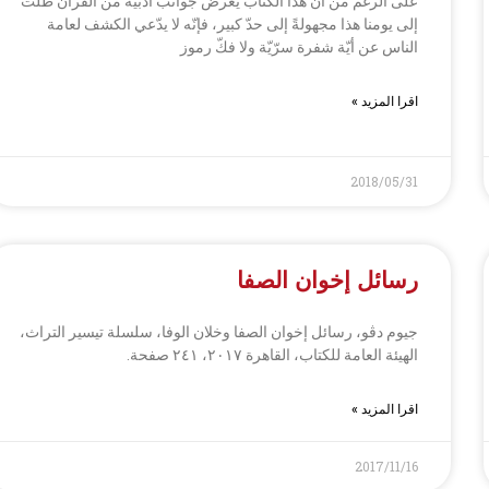
على الرغم من أنّ هذا الكتاب يعرض جوانب أدبيّة من القرآن ظلّت
إلى يومنا هذا مجهولةً إلى حدّ كبير، فإنّه لا يدّعي الكشف لعامة
الناس عن أيّة شفرة سرّيّة ولا فكّ رموز
اقرا المزيد »
2018/05/31
رسائل إخوان الصفا
جيوم دڤو، رسائل إخوان الصفا وخلان الوفا، سلسلة تيسير التراث،
الهيئة العامة للكتاب، القاهرة ۲۰۱۷، ۲٤۱ صفحة.
اقرا المزيد »
2017/11/16