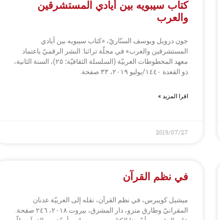
كتاب سيبويه بين أيادي المستشرقين
والعرب
جون درويل ويوسف السنّاريّ، «كتاب سيبويه بين أيادي
المستشرقين والعرب» في مجلّة تراثنا: النشر الرقميّ باعتماد
معهد المخطوطات العربيّة (السلسلة الثقافيّة؛ ٢٥)، السنة الثانية،
ذو القعدة ١٤٤٠/يوليو ٢٠١٩، ٣٣ صفحة.
اقرا المزيد »
2019/07/27
في نظم القرآن
ميشيل كويبرس، في نظم القرآن، نقله إلى العربيّة عدنان
المقرانيّ وطارق منزو، دار المشرق، بيروت ٢٠١٨، ٢٤٦ صفحة.