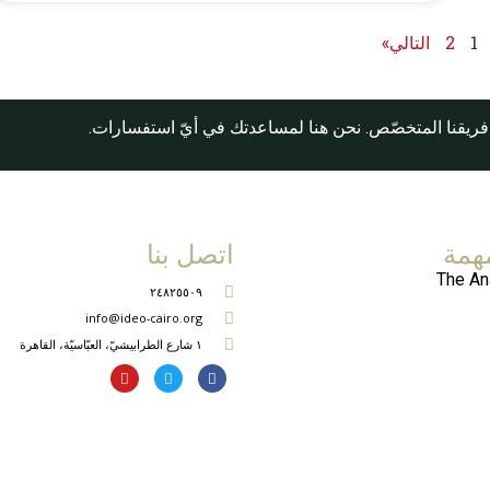
1
2
التالي»
فريقنا المتخصّص. نحن هنا لمساعدتك في أيّ استفسارات.
همة
اتصل بنا
The An
٢٤٨٢٥٥٠٩
info@ideo-cairo.org
١ شارع الطرابيشيّ، العبّاسيّة، القاهرة