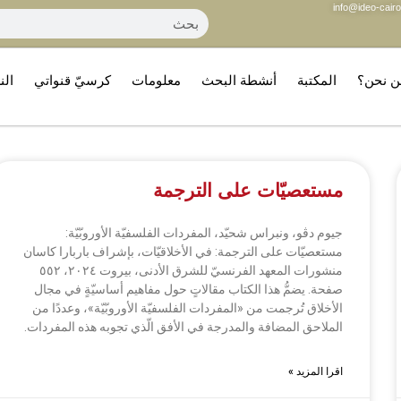
info@ideo-cairo
ن نحن؟
المكتبة
أنشطة البحث
معلومات
كرسيّ قنواتي
الن
مستعصيّات على الترجمة
جيوم دڤو، ونبراس شحيّد، المفردات الفلسفيّة الأوروبّيّة:
مستعصيّات على الترجمة: في الأخلاقيّات، بإشراف باربارا كاسان
منشورات المعهد الفرنسيّ للشرق الأدنى، بيروت ٢٠٢٤، ٥٥٢
صفحة. يضمُّ هذا الكتاب مقالاتٍ حول مفاهيم أساسيّةٍ في مجال
الأخلاق تُرجمت من «المفردات الفلسفيّة الأوروبّيّة»، وعددًا من
الملاحق المضافة والمدرجة في الأفق الّذي تجوبه هذه المفردات.
اقرا المزيد »