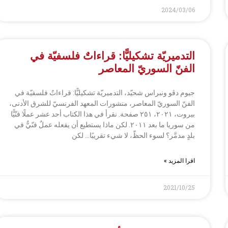
2024/03/06
التدميريّة تشكيليًّا: قراءاتٌ فلسفيّة في
الفنّ السوريّ المعاصر
جيوم دڤو ونبراس شحيّد، التدميريّة تشكيليًّا: قراءاتٌ فلسفيّة في
الفنّ السوريّ المعاصر، منشورات المعهد الفرنسيّ للشرق الأدنى،
بيروت، ٢٠٢١، ٢٥١ صفحة. نقرأ في هذا الكتاب أحد عشر عملًا فنّيًّا
من سوريا ما بعد ٢٠١١. لكن ماذا يستطيع أن يفعله عملٌ فنّيٌّ في
بلدٍ مدمَّر؟ لسوء الحظّ، لا شيء تقريبًا… لكن
اقرا المزيد »
2021/10/25