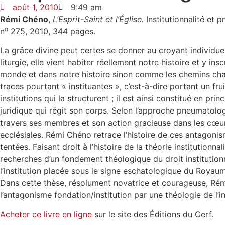
août 1, 2010
9:49 am
Rémi Chéno
,
L’Esprit-Saint et l’Église.
Institutionnalité et
o
n
275, 2010, 344 pages.
La grâce divine peut certes se donner au croyant individuel 
liturgie, elle vient habiter réellement notre histoire et y
monde et dans notre histoire sinon comme les chemins chaoti
traces pourtant « instituantes », c’est-à-dire portant un f
institutions qui la structurent ; il est ainsi constitué en pri
juridique qui régit son corps. Selon l’approche pneumatolo
travers ses membres et son action gracieuse dans les cœurs,
ecclésiales. Rémi Chéno retrace l’histoire de ces antagonis
tentées. Faisant droit à l’histoire de la théorie institutionna
recherches d’un fondement théologique du droit institutionn
l’institution placée sous le signe eschatologique du Royaum
Dans cette thèse, résolument novatrice et courageuse, Rém
l’antagonisme fondation/institution par une théologie de l’i
Acheter ce livre en ligne
sur le site des Éditions du Cerf.