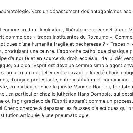
 pneumatologie. Vers un dépassement des antagonismes ecclési
comme un don illuminateur, libérateur ou réconciliateur. Mai
 inscrit comme des « traces instituantes du Royaume ». Comm
ques d’une humanité fragile et pécheresse ? « Traces », et 
ruit, produisant une œuvre. L’approche catholique classique 
ncipe d’autorité et en source du droit ecclésial, de lui dériven
gique, ou bien l’Esprit est dévalué comme simple agent envo
 ou bien on met tellement en avant la liberté charismatique 
mes, d’origine protestante, entre institution et communion,
liste, en particulier chez le juriste Maurice Hauriou, fondateu
el, en particulier chez le luthérien Hans Dombois, qui dessi
e où l’agir gracieux de l’Esprit apparaît comme un processus
i Chéno cherche à dépasser les fausses dialectiques qui on
nstitution articulée à une pneumatologie.