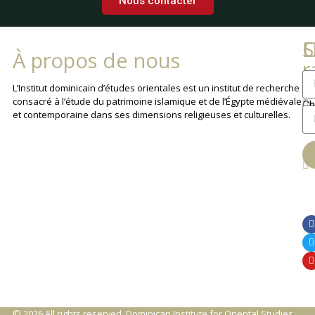
Nous contacter
L
C
S
À propos de nous
r
La
L’Institut dominicain d’études orientales est un institut de recherche
consacré à l’étude du patrimoine islamique et de l’Égypte médiévale
Ch
et contemporaine dans ses dimensions religieuses et culturelles.
An
© 2026 All rights reserved, Dominican Institute for Oriental Studies