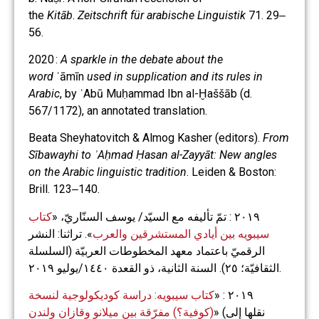
the
Kitāb
.
Zeitschrift für arabische Linguistik
71. 29‒
56.
2020 :
A sparkle in the debate about the
word
ʾāmīn
used in supplication and its rules in
Arabic
, by ʾAbū Muḥammad Ibn al-Ḫaššāb (d.
567/1172), an annotated translation.
Beata Sheyhatovitch & Almog Kasher (editors).
From
Sībawayhi to ʾAḥmad Ḥasan al-Zayyāt: New angles
on the Arabic linguistic tradition
. Leiden & Boston:
Brill. 123‒140.
٢٠١٩ : تمّ تأليفه مع السيّد/ يوسف السنّاريّ، «
كتاب
سيبويه بين أيادي المستشرقين والعرب
». تراثنا: النشر
الرقميّ باعتماد معهد المخطوطات العربيّة (السلسلة
الثقافيّة؛ ٢٥). السنة الثانية، ذو القعدة ١٤٤٠/يوليو ٢٠١٩.
كتاب سيبويه: دراسة كوديكولوجية لنسخة
٢٠١٩ : «
» (نقلها إلى
(كوفية؟) مفرّقة بين ميلانو وقازان ولندن