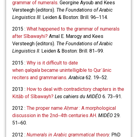
grammar of numerals
. Georgine Ayoub and Kees
Versteegh (editors).
The Foundations of Arabic
Linguistics III
. Leiden & Boston: Brill. 96‒114.
2015 :
What happened to the grammar of numerals
after Sībawayhi?
Amal E. Marogy and Kees
Versteegh (editors).
The Foundations of Arabic
Linguistics II
. Leiden & Boston: Brill. 81‒99.
2015 :
Why is it difficult to date
when
qalqala
became unintelligible to Qurʾānic
reciters and grammarians
.
Arabica
62. 19‒52.
2013 :
How to deal with contradictory chapters in the
Kitāb of Sībawayh?
Les cahiers du MIDÉO
6. 73‒91.
2012 :
The proper name
Aḥmar
: A morphological
discussion in the 2nd‒4th centuries AH
.
MIDÉO
29.
51‒60.
2012 :
Numerals in Arabic grammatical theory
. PhD