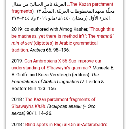
العربيّة تامر الجباليّ من مقال
…The Kazan parchment
fragments
). مجلّة معهد المخطوطات العربيّة، المجلّد ٦٣
الجزء الأوّل (رمضان ١٤٤٠ھ/مايو ٢٠١٩م)، ٢٤٤‒٢٧٧.
2019 : co-authored with Almog Kasher,
“Though this
be madness, yet there is method in’t”: The
mamnūʿ
min al-ṣarf
(diptotes) in Arabic grammatical
tradition
.
Arabica
66. 98‒136.
2019 :
Can Ambrosiana X 56 Sup improve our
understanding of Sībawayhi’s grammar?
Manuela E.
B. Giolfo and Kees Versteegh (editors).
The
Foundations of Arabic Linguistics IV
. Leiden &
Boston: Brill. 133‒156.
2018 :
The Kazan parchment fragments of
Sībawayh’s
Kitāb
.
Гасырлар авазы (
=
Эхо
веков)
90/1. 14‒26.
2018 :
Blind spots in Raḍī al-Dīn al-Astarābāḏī’s