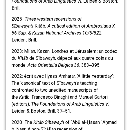
Foundations of Arab Linguistics VI
. Leiden & Boston:
Brill.
2025 :
Three western recensions of
Sībawayh’s
Kitāb
: A critical edition of Ambrosiana X
56 Sup. & Kazan National Archives 10/5/822
,
Leiden : Brill.
2023: Milan, Kazan, Londres et Jérusalem : un codex
du
Kitāb
de Sībawayh, dépecé aux quatre coins du
monde.
Acta Orientalia Belgica 36
. 383‒395.
2022: écrit avec Ilyass Amharar. ‘A little Yesterday’:
The ‘canonical’ text of Sībawayh’s teaching
confronted to two unedited manuscripts of
the
Kitāb
. Francesco Binaghi and Manuel Sartori
(editors).
The Foundations of Arab Linguistics V
.
Leiden & Boston: Brill. 37‒51.
2020 : The
Kitāb Sībawayh
of ʾAbū al-Ḥasan ʾAḥmad
b. Naṣr: A non-Sīrāfian recension of