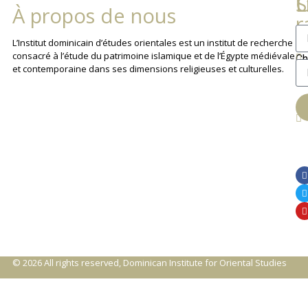
L
C
S
À propos de nous
r
La
L’Institut dominicain d’études orientales est un institut de recherche
consacré à l’étude du patrimoine islamique et de l’Égypte médiévale
Ch
et contemporaine dans ses dimensions religieuses et culturelles.
An
© 2026 All rights reserved, Dominican Institute for Oriental Studies