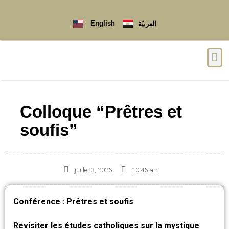
English
العربيّة
Qui sommes-nous ?
Colloque “Prêtres et
soufis”
juillet 3, 2026
10:46 am
Conférence : Prêtres et soufis
Revisiter les études catholiques sur la mystique