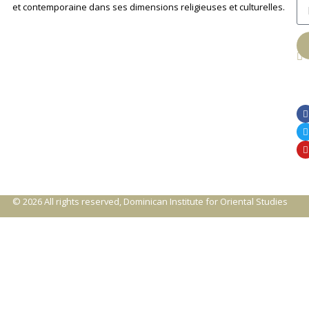
et contemporaine dans ses dimensions religieuses et culturelles.
An
© 2026 All rights reserved, Dominican Institute for Oriental Studies