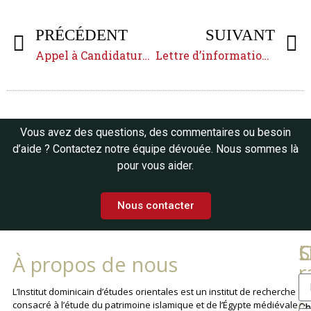
PRÉCÉDENT
SUIVANT
Appel à Candidatures en continu : Bourse de terrain en islamologie
Lettre d’informations juillet 2026
Vous avez des questions, des commentaires ou besoin
d’aide ? Contactez notre équipe dévouée. Nous sommes là
pour vous aider.
Nous contacter
L
C
S
À propos de nous
r
La
L’Institut dominicain d’études orientales est un institut de recherche
consacré à l’étude du patrimoine islamique et de l’Égypte médiévale
Ch