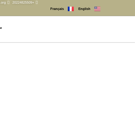
.org
+20224825509
Français
English
م
المؤتمر الدول