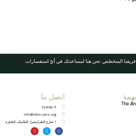
فريقنا المتخصّص. نحن هنا لمساعدتك في أيّ استفسارات.
همة
اتصل بنا
The An
٢٤٨٢٥٥٠٩
info@ideo-cairo.org
١ شارع الطرابيشيّ، العبّاسيّة، القاهرة