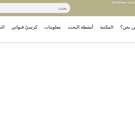
info@ideo-cairo
ن نحن؟
المكتبة
أنشطة البحث
معلومات
كرسيّ قنواتي
الن
ي “الأخلاق والجمال في التر