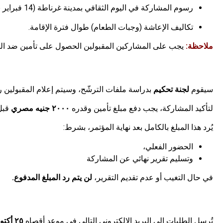
رسوم المشاركة في اليوم الثقافي بمدينة غرناطة (14 فبراير 2026).
تكاليف الإعاشة (وجبات الطعام) طوال فترة الإقامة.
ملاحظة:
يجب على المشاركين المقبولين الحصول على تأمين ضد المس
سيقوم
لجنة تحكيم
بدراسة ملفات الترشّح، وسيتم إعلام المقبولين 
لتأكيد المشاركة، يجب دفع مبلغ تأمين وقدره
٢٠٠٠
جنيه
مصري
قبل 
يُرد هذا المبلغ بالكامل بعد نهاية المؤتمر، بشرط:
الحضور الفعلي،
وتسليم تقرير نهائي عن المشاركة
في حال التغيب أو عدم تقديم التقرير،
لن يتم رد المبلغ المدفوع.
تُرسل الطلبات إلى البريد الإلكتروني التالي في موعد أقصاه
٢٥
أكتو