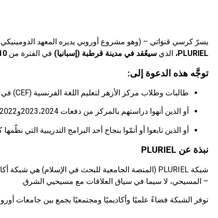
يسرّ كرسي قنوَاتي – (وهو مشروع أوروبي يديره المعهد الدومينيكي
PLURIEL،
الذي
سيعُقد في مدينة قرطبة (إسبانيا)
في الفترة من
10 إلى 14 فبراير 6
توجَّه هذه الدعوة إلى:
طالبات وطلاب مركز الأزهر لتعليم اللغة الفرنسية (CEF) في السنة النهائية من مرحلة الإجازة العليا أو مرحلة الدراسات العليا.
أو الذين أنهوا دراستهم بالمركز من دفعات 2023،2024و2022،
أو الذين تابعوا أو أتمّوا بنجاح أحد البرامج التدريبية التي نظّ
نبذة عن PLURIEL
شبكة PLURIEL (المنصة الجامعية للبحث في الإسلام) هي شب
– المسيحي، لا سيما في سياق العلاقات مع مسيحيي الشرق.
توفر الشبكة فضاءً علميًا وأكاديميًا ومجتمعيًا يجمع بين جامعات أوروبية وشرق أوسطية، وتضم حاليًا 