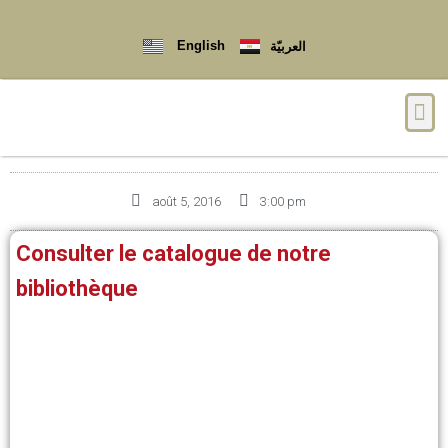
English
العربيّة
Qui sommes-nous ?
août 5, 2016
3:00 pm
Consulter le catalogue de notre
bibliothèque