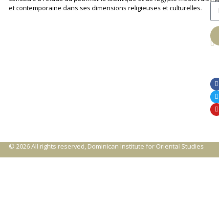
Ch
et contemporaine dans ses dimensions religieuses et culturelles.
An
© 2026 All rights reserved, Dominican Institute for Oriental Studies