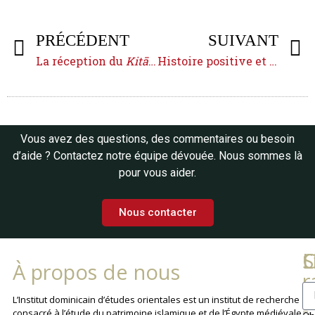
PRÉCÉDENT
SUIVANT
La réception du
Kitāb
de Sībawayh en Occident
Histoire positive et histoire sacrée
Vous avez des questions, des commentaires ou besoin
d’aide ? Contactez notre équipe dévouée. Nous sommes là
pour vous aider.
Nous contacter
L
C
S
À propos de nous
r
La
L’Institut dominicain d’études orientales est un institut de recherche
consacré à l’étude du patrimoine islamique et de l’Égypte médiévale