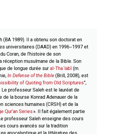
th (BA 1989). Il a obtenu son doctorat en
nges universitaires (DAAD) en 1996‒1997 et
u Coran, de l’histoire de son
 la réception musulmane de la Bible. Son
ique de longue durée sur
al-Thaʿlabī
(m.
hie,
In Defense of the Bible
(Brill, 2008), est
issibility of Quoting from Old Scriptures
”,
e. Le professeur Saleh est le lauréat de
ire de la bourse Konrad Adenauer de la
en sciences humaines (CRSH) et de la
e Qur’an Series
». Il fait également partie
 Le professeur Saleh enseigne des cours
es cours avancés sur la tradition
ature apocalyptique et la littérature des