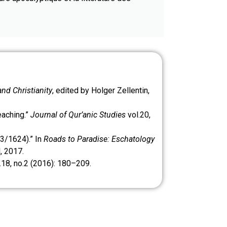
nd Christianity
, edited by Holger Zellentin,
eaching.”
Journal of Qur’anic Studies
vol.20,
33/1624).” In
Roads to Paradise: Eschatology
, 2017.
.18, no.2 (2016): 180–209.