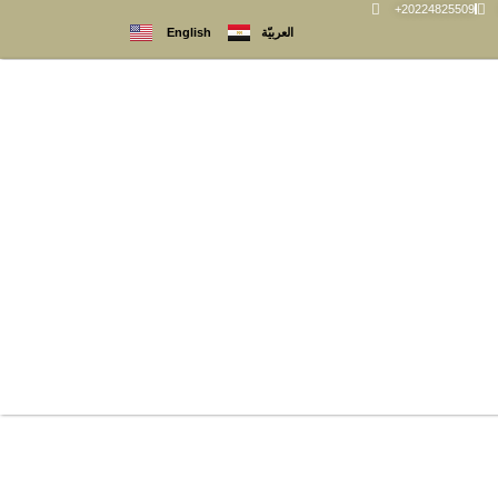
+20224825509
العربيّة
English