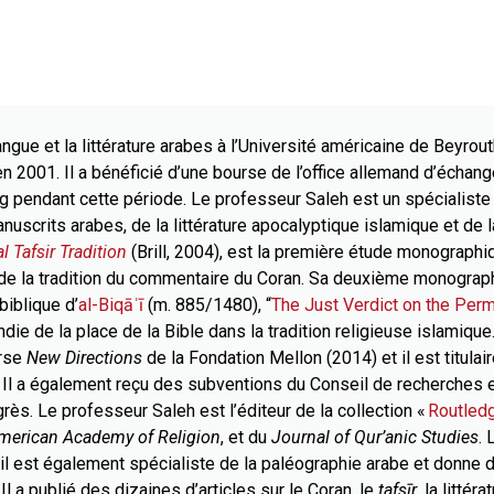
angue et la littérature arabes à l’Université américaine de Beyrou
en 2001. Il a bénéficié d’une bourse de l’office allemand d’écha
 pendant cette période. Le professeur Saleh est un spécialiste d
manuscrits arabes, de la littérature apocalyptique islamique et de
l Tafsir Tradition
(Brill, 2004), est la première étude monograph
e de la tradition du commentaire du Coran. Sa deuxième monograp
biblique d’
al-Biqāʿī
(m. 885/1480), “
The Just Verdict on the Perm
ndie de la place de la Bible dans la tradition religieuse islamiqu
urse
New Directions
de la Fondation Mellon (2014) et il est titula
Il a également reçu des subventions du Conseil de recherches 
ès. Le professeur Saleh est l’éditeur de la collection «
Routledg
American Academy of Religion
, et du
Journal of Qur’anic Studies
.
 il est également spécialiste de la paléographie arabe et donne d
Il a publié des dizaines d’articles sur le Coran, le
tafsīr
, la littér