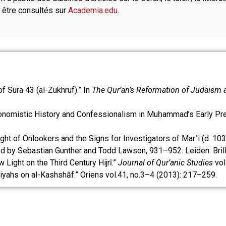
t être consultés sur
Academia.edu
.
f Sura 43 (al-Zukhruf).” In
The Qur’an’s Reformation of Judaism a
onomistic History and Confessionalism in Muḥammad’s Early Pr
ight of Onlookers and the Signs for Investigators of Marʿi (d. 10
ted by Sebastian Gunther and Todd Lawson, 931–952. Leiden: Brill
 Light on the Third Century Hijrī.”
Journal of Qur’anic Studies
vol
hiyahs on al-Kashshāf.” Oriens vol.41, no.3–4 (2013): 217–259.