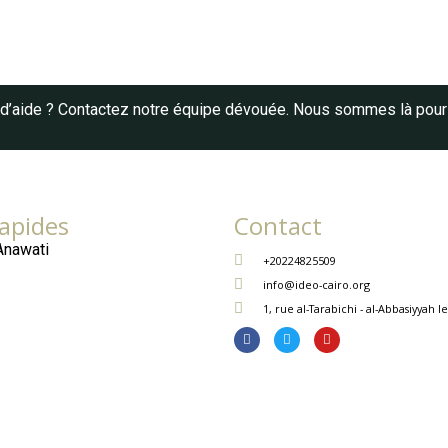
’aide ? Contactez notre équipe dévouée. Nous sommes là pour 
rapides
Contact
Anawati
+20224825509
info@ideo-cairo.org
1, rue al-Tarabichi - al-Abbasiyyah l