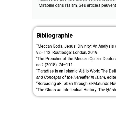
Mirabilia dans l’Islam. Ses articles peuven
Bibliographie
“Meccan Gods, Jesus’ Divinity: An Analysis o
92–112. Routledge: London, 2019.
“The Preacher of the Meccan Qur’an: Deuter
no.2 (2018): 74–111.
“Paradise in an Islamic ‘Ajā’ib Work: The Del
and Concepts of the Hereafter in Islam
, edi
“Rereading al-Ṭabarī through al-Māturīdī: New
“The Gloss as Intellectual History: The Ḥās