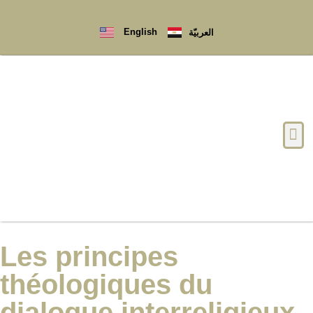
English
العربيّة
Qui sommes-nous ?
Les principes
théologiques du
dialogue interreligieux