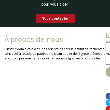
pour vous aider.
Nous contacter
L
C
S
À propos de nous
r
La
L’Institut dominicain d’études orientales est un institut de recherche
consacré à l’étude du patrimoine islamique et de l’Égypte médiévale
Ch
et contemporaine dans ses dimensions religieuses et culturelles.
An