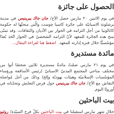
الحصول على جائزة
ي يوم الاثنين ٢۰ مارس حصل الأخ/
جان جاك بيرينيس
في مدينة
برشلونة الاسبانيّة على جائزة كاسيا چوست والّتي منحتْها له حكومة
كاتالونيا من أجل التزامه في الحوار بين الأديان والثقافات. وقد تمنّى
منح هذه الجائزة للمعهد لأنّ التزامه الشخصيّ في الحوار اتّخذ بُعدًا
مؤسًسيًّا خلال فترة إدارته للمعهد.
اضغط هنا لقراءة المقال…
مائدة مستديرة
في يوم ٢١ مارس ضمّتْ مائدةٌ مستديرة ثلاثين شخصًا أتوا من
مختلف مناحي المجتمع المدنيّ الاسبانيّ (رئيس الأساقفة ورؤساء
المؤسّسات الإسلاميّة وهيئات يهوديّة وإلخ) وذلك من أجل مُواصلة
لنقاش مع الأخ/
جان جاك بيرينيس
حول فرص التعايش وتحدّياته في
أوروبّا اليوم.
بيت الباحثين
لال شهر مارس استقبلنا في
بيت الباحثين
بكلّ فرح السيّدة/
روثيو