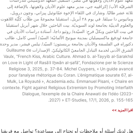
معهد علوم الأديان ولاهوتها في مصر، استقبل المعهد الدومنيكيّ للدراسات
الشرقيّة الأب/ إكزاڤييه جي، مدير معهد علوم الأديان ولاهوتها، بالإضافة إلى
ثلاثة عشر طالبًا. وشارك في اللقاء الإخوة عمّانوئيل پيزاني، وچون درويل،
وماتيوس دا سيلڤا. في يوم ٢٨ أبريل، استقبلنا مجموعةً من طلّاب كلّيّة اللاهوت
والعلوم الدينيّة بجامعة لوند السويديّة. بيت الباحثين خلال شهر أبريل استقبلنا
في بيت الباحثين وبكلّ فرحٍ: السيّدة/ روثيو داجا، أستاذة دراسات الأديان في
جامعة لودفيغ ماكسيميليان بمدينة ميونيخ الألمانيّة؛ السيّد/ أنسي كامل، طالب
دكتوراه في الفلسفة والأديان بجامعة برينستون؛ السيّد/ نيلس فيشر، مدير وحدة
الشرق الأدنى لخدمة التبادل الجامعيّ الكاثوليكيّ. الإصدارات Guillaume de
Vaulx, “French Kiss, Arabic Culture. Ahmad b. al-Tayyib al-Sarakhsī
on Love in Light of Rasāʾil Iḫwān al-ṣafā”, Fondazione per le Scienze
Religiose 3, 2025, p. 37-84. Michel Cuypers, « Un guide avancé
pour l’analyse rhétorique du Coran. L’énigmatique sourate 67, al-
Mulk, La Royauté », Academia.edu. Emmanuel Pisani, « Chaire en
contexte. Fight against Religious Extremism by Promoting Interfaith
Dialogue, l’exemple de la Chaire Anawati de l’Idéo (2023-
2027) » ET-Studies, 17/1, 2026, p. 155-165.
اقرا المزيد >>
هل لديك أسئلة أو ملاحظات أو تحتاج إلى مساعدة؟ تواصل مع فريقنا