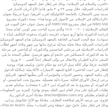
«الحرب والسلام في الإسلام»، وذلك في إطار حفل المعهد الدومنيكيّ
للدراسات الشرقيّة. خلال يومي ٢٩ و٣٠ مايو، قدّم/ الأخ أدريان كانديار في
مدينة تيس (السنغال)، بالجامعة الكاثوليكيّة لغرب أفريقيا، دورةً تدريبيّةً بعنوان
«الراديكاليّة في الإسلام: من الأصول إلى يومنا هذا». منحة دكتوراه مشروع
NWO-Vidi في إطار مشروع NWO-Vidi الّذي يحمل عنوان «فنّ الموت في
التقاليد الإسلاميّة (٦٠٠-١٨٠٠)» والّذي يديره الباحث بيتير كوبنز، تُقدّم منحةٌ
لدراسة الدكتوراه مدّتها أربع سنوات (فرصة دكتوراه مدفوعة التكاليف لمدّة ٤
سنوات). منح البحث الميداني الخاصّة بالمعهد الدومنيكيّ يقدّم المعهد الدومنيكيّ
للدراسات الشرقيّة منحًا بحثيّة ميدانيّة تتراوح مدّتها بين شهرٍ وثلاثة أشهرٍ لطلّاب
الدراسات الإسلاميّة في مرحلتي الماچستير والدكتوراه، أو للباحثين في مرحلة
ما بعد الدكتوراه، الـمسجّلين في جامعةٍ أو معهدٍ فرنسيّ. تغطّي المنحة ما يلي:
السفر: تذكرة الطيران والانتقال من وإلى المطار (بحدٍّ أقصى ٧٠٠ يورو).
الإقامة: غرفةٌ توفّر كافّة سبل الراحة مع حمّامٍ خاصّ، وتكييف هواء، ووجبة
إفطار في «بيت الباحثين» التابع للمعهد. الامتيازات الأكاديميّة: إمكانيّة الدخول
إلى مكتبة المعهد، وحضور الندوات والمؤتمرات الّتي ينظّمها المعهد. للترشّح،
يرجى إرسال الأوراق التاليّة: سيرةٌ ذاتيّة تفصيليّة. مشروع بحث الماچستير، أو
الدكتوراه، أو مشروع ما بعد الدكتوراه (من ٣ إلى ٤ صفحات). يمكنكم تقديم
طلبات الترشّح على مدار العام (دون التقيّد بموعدٍ نهائيّ). للمزيد من المعلومات
أو للتقدّم بطلبكم: direction@ideo-cairo.org مقابلةٌ أجرى الدكتور زياد
فرّوح، من مرصد الأزهر لمكافحة التطرّف، مقابلةً مع الأخ/ عمّانوئيل پيزاني،
وذلك في إطار ملفٍّ خاصّ حول «يقظة وعي الشباب» مجلّة «Pas en Avant»،