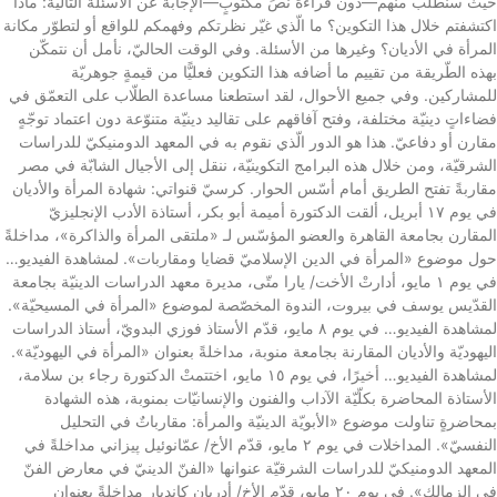
حيث سنطلب منهم—دون قراءة نصٍّ مكتوبٍ—الإجابة عن الأسئلة التّالية: ماذا
اكتشفتم خلال هذا التكوين؟ ما الّذي غيّر نظرتكم وفهمكم للواقع أو لتطوّر مكانة
المرأة في الأديان؟ وغيرها من الأسئلة. وفي الوقت الحاليّ، نأمل أن نتمكّن
بهذه الطّريقة من تقييم ما أضافه هذا التكوين فعليًّا من قيمةٍ جوهريّة
للمشاركين. وفي جميع الأحوال، لقد استطعنا مساعدة الطلّاب على التعمّق في
فضاءاتٍ دينيّة مختلفة، وفتح آفاقهم على تقاليد دينيّة متنوّعة دون اعتماد توجّهٍ
مقارن أو دفاعيّ. هذا هو الدور الّذي نقوم به في المعهد الدومنيكيّ للدراسات
الشرقيّة، ومن خلال هذه البرامج التكوينيّة، ننقل إلى الأجيال الشابّة في مصر
مقاربةً تفتح الطريق أمام أسّس الحوار. كرسيّ قنواتي: شهادة المرأة والأديان
في يوم ١٧ أبريل، ألقت الدكتورة أميمة أبو بكر، أستاذة الأدب الإنجليزيّ
المقارن بجامعة القاهرة والعضو المؤسّس لـ «ملتقى المرأة والذاكرة»، مداخلةً
حول موضوع «المرأة في الدين الإسلاميّ قضايا ومقاربات». لمشاهدة الفيديو…
في يوم ١ مايو، أدارتْ الأخت/ يارا متّى، مديرة معهد الدراسات الدينيّة بجامعة
القدّيس يوسف في بيروت، الندوة المخصّصة لموضوع «المرأة في المسيحيّة».
لمشاهدة الفيديو… في يوم ٨ مايو، قدّم الأستاذ فوزي البدويّ، أستاذ الدراسات
اليهوديّة والأديان المقارنة بجامعة منوبة، مداخلةً بعنوان «المرأة في اليهوديّة».
لمشاهدة الفيديو… أخيرًا، في يوم ١٥ مايو، اختتمتْ الدكتورة رجاء بن سلامة،
الأستاذة المحاضرة بكلّيّة الآداب والفنون والإنسانيّات بمنوبة، هذه الشهادة
بمحاضرةٍ تناولت موضوع «الأبويّة الدينيّة والمرأة: مقارباتٌ في التحليل
النفسيّ». المداخلات في يوم ٢ مايو، قدّم الأخ/ عمّانوئيل پيزاني مداخلةً في
المعهد الدومنيكيّ للدراسات الشرقيّة عنوانها «الفنّ الدينيّ في معارض الفنّ
في الزمالك». في يوم ٢٠ مايو، قدّم الأخ/ أدريان كانديار مداخلةً بعنوان