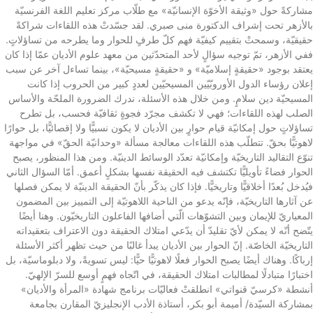
مشاركةً حول «وثيقة الأخوّة الإنسانيّة» مع طلّاب مركز تعليم اللغة الفرنسيّة
بالأزهر تحت إشراف الدكتورة منى صبري. لقد جسّدتْ هذه اللقاءات شراكةً
حقيقيّة، وسمحتْ بتقييم كيفيّة فهم كلّ طرفٍ للحوار وما يطرحه من تساؤلاتٍ.
ففي الأزهر، تمّ توجيه سؤالٍ لأحد المتحدّثين من معهد علوم الأديان عمّا إذا كان
يعتقد بوجود «حقيقةٍ إسلاميّة» و «حقيقةٍ مسيحيّة»، بينما تساءل آخر عن سبب
إعلان رؤساء الدول الأوروبّيّين المسيحيّين لعددٍ كبير من الحروب إذا كانت
المسيحيّة دين سلامٍ. ومن خلال هذه الأسئلة، ندرك الضرورة الملحّة والأساس
الصلب لهذه اللقاءات؛ فهي لا تكشف مجرّد فجوةٍ ثقافيّة فحسب، بل تطرح
تساؤلاتٍ حول إمكانيّة قيام حوارٍ بين الأديان لا يكون نسبيًّا ولا إقصائيًّا، بل حوارًا
لاهوتيًّا بحقّ. تتطلّب هذه اللقاءات معالجة مسألة «وحدانيّة الحقّ» في مواجهة
تنوّع التقاليد التاريخيّة وإمكانيّة تعدّد الوسائط الدينيّة. ومن هذا المنظور، يصبح
الحوار فضاءً تأويليًّا تكتشف فيه الحقيقة نفسها بشكلٍ أعمق. أمّا السؤال الثاني
فيُدخل بُعدًا أخلاقيًّا وتاريخيًّا. فإذا كان يذكّر بأنّ الحقيقة الدينيّة لا يمكن فصلها
عن آثارها التاريخيّة، فإنّه يدعو من الناحية اللاهوتيّة إلى التمييز بين المضمون
المعياريّ للإيمان وبين التشوّهات الّتي أضافها الفاعلون التاريخيّون. وهنا أيضًا
يتّضح أنّه لا يمكن لأيّ تقليدّ أن يدّعي امتلاك الحقيقة دون الاعتراف بتعقيداته
التاريخيّة الخاصّة. إنّ الحوار بين الأديان يبدأ غالبًا من حيث تظهر أكثر الأسئلة
إرباكًا. وهناك أيضًا يصبح الحوار فعلًا لاهوتيًّا حيًّا: ليس تسويةً، ولا دبلوماسيّة، بل
اختبارًا متبادلًا لمطالبات امتلاك الحقيقة، في اتّجاه فهمٍ أوسع للسرّ الإلهيّ.
أنشطة «كرسيّ قنواتي» انطلقتْ فعاليّات برنامج شهادة «المرأة والأديان»
بمشاركة السيّدة/ أميمة أبو بكر، أستاذة الأدب الإنجليزيّ المقارن بجامعة