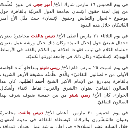
ي يوم الخميس ١٦ مارس شارك الأخ/
أمير ججي
في ندوةٍ نُظّمتْ
من قِبل لجنة حقوق الإنسان بجامعة الدول العربيّة بالقاهرة حول
موضوع «الحوار والتعايش وحقوق الإنسان» حيث مثّل الأخ أمير
الڤاتيكان خلال هذه الندوة.
ي يوم الثلاثاء ٢١ مارس أعطى الأخ/
دنيس هالفت
محاضرةً بعنوان
«جدال شيعيّ حول إحلال النبيذ» وكان ذلك خلال ورشة عمل بعنوان
«علماء الكلام في ثياب فقهاء: العلاقة بين الكلام والفقه في الأوساط
اليهوديّة الإسلاميّة» وكان ذلك في جامعة تورنتو الكنديّة.
ي يوم السبت ٢٥ مارس قام الأخ/
ريمي شينو
بمداخلةٍ أثناء الجلسة
الأولى من «الصالون الثقاقيّ» والّذي نظّمتْه مشيخة الأزهر الشريف
القاهرة بمبادرةٍ من الإمام الأكبر الشيخ
أحمد الطيّب
. كان هذا
الصالون الثقافيّ بعنوان «الشرق والغرب: نقاط الاتقاء وأشكال
لحوار». كان الأخ/
ريمي شينو
من بين خمسة ضيوف شرف بهذا
الصالون الثقافيّ.
ي يوم الخميس ٣۰ مارس أعطى الأخ/
دنيس هالفت
محاضرةً
بعنوان «المُبشّرون والرحّالة كوسطاء للثقافة في مدينة أصفهان
خلال السابع عشر الميلاديّ» في إطار ورشة عمل بعنوان «مواقف