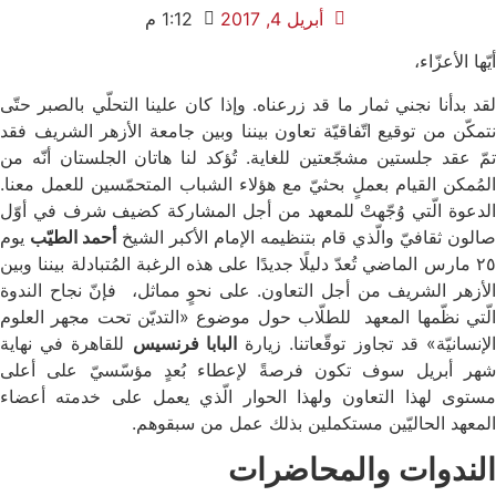
أبريل 4, 2017
1:12 م
أيّها الأعزّاء،
لقد بدأنا نجني ثمار ما قد زرعناه. وإذا كان علينا التحلّي بالصبر حتّى
نتمكّن من توقيع اتّفاقيّة تعاون بيننا وبين جامعة الأزهر الشريف فقد
تمّ عقد جلستين مشجّعتين للغاية. تُؤكد لنا هاتان الجلستان أنّه من
المُمكن القيام بعملٍ بحثيّ مع هؤلاء الشباب المتحمّسين للعمل معنا.
الدعوة الّتي وُجّهتْ للمعهد من أجل المشاركة كضيف شرف في أوّل
صالون ثقافيّ والّذي قام بتنظيمه الإمام الأكبر الشيخ
أحمد الطيّب
يوم
٢٥ مارس الماضي تُعدّ دليلًا جديدًا على هذه الرغبة المُتبادلة بيننا وبين
الأزهر الشريف من أجل التعاون. على نحوٍ مماثل، فإنّ نجاح الندوة
الّتي نظّمها المعهد للطلّاب حول موضوع «التديّن تحت مجهر العلوم
لإنسانيّة» قد تجاوز توقّعاتنا. زيارة
البابا فرنسيس
للقاهرة في نهاية
شهر أبريل سوف تكون فرصةً لإعطاء بُعدٍ مؤسّسيّ على أعلى
مستوى لهذا التعاون ولهذا الحوار الّذي يعمل على خدمته أعضاء
المعهد الحاليّين مستكملين بذلك عمل من سبقوهم.
الندوات والمحاضرات