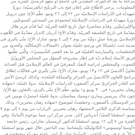
مرحلة ما بعد الدكتوراه، المقيّدين في جامعةٍ أو معهدٍ فرنسيّ. للمزيد من
المعلومات، يرجى الاطّلاع على إعلان فتح باب الترشّح (بالفرنسيّة). دورةٌ
تمهيديّة في الدّراسات الإسلاميّة من ٢٢ إلى ٢٦ يونيو، نظّم الأخ/ چون درويل
دورةً تمهيديّة في الدراسات الإسلاميّة لمجموعةٍ من المبتدئين اليسوعيّين
والإليزابيثيّين. وقدّم محاضرةً حول تاريخ اللغة العربيّة. كما قدّم عزيز هلال
مقدّمةً في تاريخ الفلسفة العربيّة، وقدّم الأخ/ أدريان كانديار مقدّمةً في اللّاهوت
الإسلاميّ. ورشةُ عملٍ دوليّة من يوم ٢ إلى ٤ يونيو، شارك الأخ/ متّى پاليري في
مدينة غنت (بلجيكا) في ورشةٍ علميّة بعنوان «المجالات الإشكاليّة، والحدود بين
التخصّصات، والممارسة العلميّة في ما بعد العصر التأسيسيّ»، والّتي نظّمها
فريق الأستاذ إسلام ديّه في إطار مشروعه المموّل من المجلس الأوروبّيّ
للبحوث، والمخصّص لدراسة التعدّد المعرفيّ في العالم الإسلاميّ قبل الحداثة.
تعاونٌ أكاديميّ في ١٢ و١٣ يونيو، شارك الأخ/ متّى پاليري في فعاليّات إطلاق
برنامج التّعاون الأكاديميّ بين الجزائر والمملكة المتّحدة، وكذلك كرسيّ الأمير
عبد القادر الجزائريّ بمركز أكسفورد للدراسات الإسلاميّة. ندوةٌ علميّة: «شهادة
رهبان تبحيرين» في ٣٠ يونيو و١ يوليو، نظّم الأخ متّى پاليري، بالتعاون مع الأخ/
چون چاك بيرينيس وماري-دومنيك ميناسيان، ندوةً علميّة استمرّتْ يومين في
دير الدومنيكان بأكسفورد، وخصّصتْ لموضوع «شهادة رهبان تبحيرين»، وذلك
بمناسبة الذكرى الثلاثين لاستشهاد رهبان تبحيرين. الزيارات من يوم ٤ إلى يوم ٧
يونيو، استقبلنا السيّد/ أندرياس لامّر، مدير مركز ابن سينا ببوخوم (ألمانيا). وفي
الفترة من ٧ إلى ١٢ يونيو، استقبلنا الدكتور كريستيان نجازاين، رئيس جامعة
«أومنيا أومنيبوس» الكاثوليكيّة بكينشاسا. بيت الباحثين خلال شهر يونيو استقبلنا
وبكلّ فرح في بيت الباحثين: السيّدة/ حنان الراوي، باحثة مغربيّة متخصّصة في