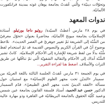
وتحوّلات دينيّة» والّتي عُقدتْ بجامعة يوهان غوته بمدينة فرانكفورت
الألمانيّة.
ندوات المعهد
ي يوم ٢٨ مارس أعطتْ السيّدة/
روثيو داجا بورتيلو
، أستاذة
الإسلاميّات بجامعة ميونخ الألمانيّة، محاضرةً بعنوان «تحوّل معرفيّ
من السُّنّة إلى الشريعة ثمّ تغيير جوهريّ في العصر الحديث». نلاحظ
بوضوح أنّ في القرآن الكريم والنصوص القديمة قد تمّ استخدام لفظ
سُّنّة بدلًا من لفظ شريعة للإِشارة إلى الأحكام الإسلاميّة. كانتْ تشير
السُّنّة آنذاك إلى الأحكام والتقاليد الشفويّة الّتي تمّ تناقُلها عن طريق
التراث والأسلاف.
اضغط هنا لقراءة التقرير…
في يوم الجمعة ۳١ مارس عُقدتْ الجلسة الثالثة باللغة العربيّة من
سمينار «التديّن تحت مجهر العلوم الإنسانيّة» مع استبيان حول
مسألة «الفقه الدينيّ تحت مجهر الحق الطبيعيّ». قدّم السمينار
لدكتور
حسن عبد الحميد،
أستاذ فلسفة القانون بجامعة عين شمس
وعميد كلّيّة الحقوق بالجامعة البريطانيّة في القاهرة وذو مهارة عالية
للتدريس.