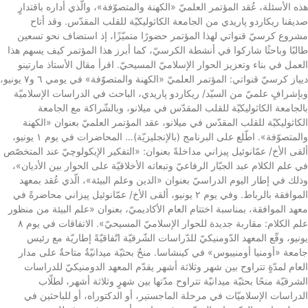
هذه الأسئلة، عُقد المؤتمر العلميّ «الكهنة والمتصوّفة»، والّذي أداره باقتدارٍ
صديقنا ريكاردو پاريدي من الجامعة الكاثوليكيّة للقلب المقدّس. وقد أتاح
مشروع كرسيّ قنواتي لهذا المؤتمر حضورًا متميّزًا، إذ استضاف نحو تسعين
طالبًا وباحثًا شاركوا في أنشطة الكرسيّ، كما أبرز هذا المؤتمر كيف يسهم هذا
العمل في بناء وتعزيز الحوار الإسلاميّ المسيحيّ. اقرأ مقال الأستاذ مارتينو
ديياز كرسيّ قنواتي: المؤتمر العلميّ «الكهنة والمتصوّفة» في يومي ٦ و٧ يونيو،
وبإشرافٍ علميّ من السيّد/ ريكاردو پاريدي، الباحث في الدراسات الإسلاميّة
بالجامعة الكاثوليكيّة للقلب المقدّس في ميلانو، وبالشّراكة مع الجامعة
الكاثوليكيّة للقلب المقدّس في ميلانو، عقد المؤتمر العلميّ بعنوان «الكهنة
والمتصوّفة». اطّلع على البرنامج (بالإنجليزيّة)… المحاضرات في يوم ١ يونيو،
ألقى الأخ/ عمّانوئيل پيزاني مداخلةً بعنوان: «التفكير الإيكولوچيّ عند المتخصّص
في علم الكلام عبد الجبّار الرفاعيّ وتبعاته الأخلاقيّة على الحوار بين الأديان»،
وذلك في إطار اليوم الدراسيّ بعنوان «الدين وعلم البيئة»، الّذي عُقد بمعهد
الموافقة بالرباط. وفي يوم ٢ يونيو، ألقى الأخ/ عمّانوئيل پيزاني محاضرةً في
معهد الموافقة، بمناسبة اختتام العام الأكاديميّ، بعنوان «علم البيئة من منظور
علم الكلام: مقاربة جديدة للحوار الإسلاميّ المسيحيّ». الاتفاقات في يوم ٨
يونيو، وقّع المعهد الدّومنيكيّ للدّراسات الشّرقيّة اتّفاقيّةً إطاريّة مع رئيس
جامعة «أومنيا أومنيبوس» في كينشاسا. منحٌ بحثيّة ميدانيّةٌ متاحةٌ على مدار
العام لمدّةٍ تتراوح بين شهر وثلاثة أشهر يقدّم المعهد الدومنيكيّ للدراسات
الشرقيّة منحًا بحثيّة ميدانيّة تتراوح مدّتها بين شهرٍ وثلاثة أشهر، لطلّاب
الدراسات الإسلاميّات في مرحلة الماجستير، أو الدكتوراه، أو للباحثين في