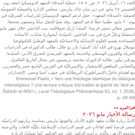
العدد ١٦، أبريل ٢٠٢٦، ص. ٨-١٥. جمعيّة أصدقاء المعهد الدومنيكيّ انعقد يوم
الخميس ٢٨ مايو، في دير سان چاك بباريس، مجلس الإدارة والجمعيّة العموميّة
لجمعيّة «أصدقاء المعهد». حفل لدعم المعهد الدومنيكيّ للدراسات الشرقيّة في
يوم ٢٠ مايو، نظّمنا حفلًا لدعم المعهد، وقد ضمّ الحفل ستّةٌ وتسعون شخصًا،
بحضور معالي سفير فرنسا، السيّد/ إريك شوڤالييه. بيت الباحثين خلال شهر مايو
استقبلنا وبكلّ فرح في بيت الباحثين: السيّدة/ آيشواريا ساناث، الأستاذة
المساعدة بقسم العلوم الإنسانيّة والاجتماعيّة بالمعهد الوطنيّ للتكنولوجيا
موتيلال نهرو في الله أباد؛ السيّد/ نادر بو جلال، طالب الدكتوراه في الدراسات
العربيّة والقرون الوسطى والحديثة بالمعهد الفرنسيّ للشرق الأدنى؛ السيّدة/
پورڤي بيلور، طالبة الدكتوراه بجامعة برينستون في مجال التاريخ العالميّ،
والتضامن المناهض للاستعمار، والإمبرياليّة في القرنين التاسع عشر والعشرين،
مع اهتمامٍ خاصٍّ بالإمبراطوريّة البريطانيّة في جنوب آسيا ومصر. الإصدارات
Emmanuel Pisani, « Vers une théologie islamique du dialogue
interreligieux ? Une lecture critique d’al-kalām al-ǧadīd de ʿAbd al-
Ǧabbār al-Rifāʿī », Laval Théologique Philosophique 82, no. 1, 2026,
p. 49-68.
اقرا المزيد >>
رسالة الأخبار مايو ٢٠٢٦
كانتْ زيارة طلّاب معهد علوم الأديان ولاهوتها بباريس بمناسبة زيارتهم الدراسيّة
لمصر فرصةً لعقد لقاءاتٍ في قسم الدراسات الإسلاميّة بكلّيّة اللغات والترجمة
بجامعة الأزهر، والّذي يرأسه الدكتور علي عبد الحكيم. كما شملتْ الزيارة