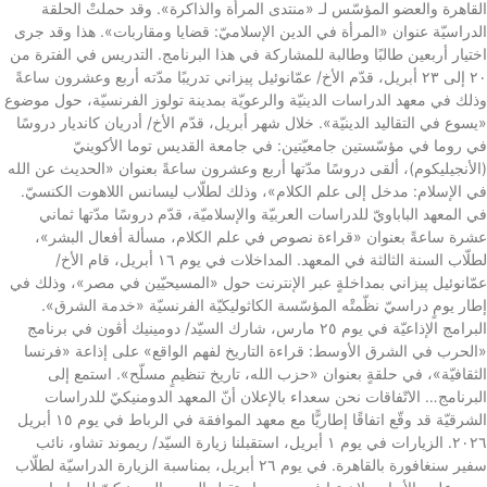
القاهرة والعضو المؤسّس لـ «منتدى المرأة والذاكرة». وقد حملتْ الحلقة
الدراسيّة عنوان «المرأة في الدين الإسلاميّ: قضايا ومقاربات». هذا وقد جرى
اختيار أربعين طالبًا وطالبة للمشاركة في هذا البرنامج. التدريس في الفترة من
٢٠ إلى ٢٣ أبريل، قدّم الأخ/ عمّانوئيل پيزاني تدريبًا مدّته أربع وعشرون ساعةً
وذلك في معهد الدراسات الدينيّة والرعويّة بمدينة تولوز الفرنسيّة، حول موضوع
«يسوع في التقاليد الدينيّة». خلال شهر أبريل، قدّم الأخ/ أدريان كانديار دروسًا
في روما في مؤسّستين جامعيّتين: في جامعة القديس توما الأكوينيّ
(الأنجيليكوم)، ألقى دروسًا مدّتها أربع وعشرون ساعةً بعنوان «الحديث عن الله
في الإسلام: مدخل إلى علم الكلام»، وذلك لطلّاب ليسانس اللاهوت الكنسيّ.
في المعهد الباباويّ للدراسات العربيّة والإسلاميّة، قدّم دروسًا مدّتها ثماني
عشرة ساعةً بعنوان «قراءة نصوص في علم الكلام، مسألة أفعال البشر»،
لطلّاب السنة الثالثة في المعهد. المداخلات في يوم ١٦ أبريل، قام الأخ/
عمّانوئيل پيزاني بمداخلةٍ عبر الإنترنت حول «المسيحيّين في مصر»، وذلك في
إطار يومٍ دراسيّ نظّمتْه المؤسّسة الكاثوليكيّة الفرنسيّة «خدمة الشرق».
البرامج الإذاعيّة في يوم ٢٥ مارس، شارك السيّد/ دومينيك أڤون في برنامج
«الحرب في الشرق الأوسط: قراءة التاريخ لفهم الواقع» على إذاعة «فرنسا
الثقافيّة»، في حلقةٍ بعنوان «حزب الله، تاريخ تنظيمٍ مسلّح». استمع إلى
البرنامج… الاتّفاقات نحن سعداء بالإعلان أنّ المعهد الدومنيكيّ للدراسات
الشرقيّة قد وقّع اتفاقًا إطاريًّا مع معهد الموافقة في الرباط في يوم ١٥ أبريل
٢٠٢٦. الزيارات في يوم ١ أبريل، استقبلنا زيارة السيّد/ ريموند تشاو، نائب
سفير سنغافورة بالقاهرة. في يوم ٢٦ أبريل، بمناسبة الزيارة الدراسيّة لطلّاب