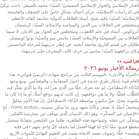
الفكر الإسلاميّ والحوار الإسلاميّ المسيحيّ؛ السيّد/ محمد بالسيڤر، باحث تركيّ
في الدراسات الإسلاميّة، تتركز أعماله بشكلٍ خاصّ على التصوّف والفلسفة
الإسلاميّة؛ السيّد/ ناڤيد شيخ، أستاذ العلاقات الدوليّة بجامعة القائد الأعظم،
ومتخصّص في العلاقات بين الدين والسياسة والإسلام؛ السيّد/ كريستيان
كروكوس، أستاذ في علم اللاهوت، ومتخصّص في الحوار بين الأديان، لا سيما
العلاقات بين المسيحيّة والإسلام؛ السيّد/ ماتيس پينو والسيّد/ بونوا لوميسل،
طالبان في قسم التاريخ بجامعة أنجيه، في إطار تدريبهما لمرحلة الماجستير.
وكان يرافقهما السيّد/ سامي بن خرف الله، المشرف على تدريبهما.
اقرا المزيد >>
رسالة الأخبار يونيو ٢٠٢٦
«المرأة والأديان». الموسم الثالث من برنامج شهادة «كرسيّ قنواتي». هذا
العام قمنا بابتكار طرقٍ جديدة في اختيار المتقدّمات والمتقدّمين. ومع وجود
الذّكاء الاصطناعيّ، لم نعد نعرف حقًّا من الّذي نقرأ له، ولا ما الّذي يفكّر فيه
الطّلّاب فعليًّا، ولا ما هي دوافعهم، إن كانت لديهم دوافع أصلًا، أو ما إذا كان ما
يكتبونه مجرّد نصٍّ مكتوبٍ بواسطة الذّكاء الاصطناعيّ. إنّ هذا الأمر مقلقٌ
ومخيفٌ أيضًا، إذ نشعر وكأنّنا نشهد بروز ما يمكن تسميته بـhomo stultus ، أيّ
«الإنسان غير المفكّر»، وهو ذلك الإنسان الّذي يتوقّف عن ممارسة التّفكير
ويتخلّى عن عقله. ولمواجهة هذه الظاهرة، طلبنا من السّبعين متقدّمًا تسجيل
مقطع فيديو؛ ممّا أتاح لنا فهمًا أفضل لما يحمله كلّ واحدٍ منهم «في قلبه
ونفسه» حقًّا. وسوف نعتمد الاتجاه نفسه في التقييم النهائيّ للنّدوات الأربع،