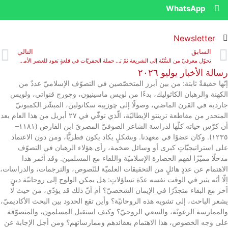
WhatsApp
Newsletter
السابق
التالي
تحوّل معرفيّ من السُّنّة إلى الشريعة ثمّ تغيير جوهري في العصر الحديث
حملة الحفريّات في قلعةٍ تعود للعصر الأمويّ
رسالة الأخبار يوليو ٢٠٢٦
إنّها حقيقةٌ ثابتة: من بين أبرز المتخصّصين في التصوّف الإسلاميّ عددٌ من
الكهنة والرهبان الكاثوليك، بدءًا من لويس ماسينيون، وچورچ قنواتي، ولويس
جارديه في القرن الماضي، وصولًا إلى چوزپيه سكاتولين، المبشّر الكمبونيّ
المنحدر من مقاطعة ترينتو الإيطاليّة، الّذي توفّي في ٢٧ أبريل من هذا العام بعد
أن كرّس حياته كلّها لدراسة الشاعر الصوفيّ المصريّ ابن الفارض (١١٨١–
١٢٣٥). وكان عضوًا في معهدنا. وبشكلٍ يكاد يكون فطريًّا، ومن دون الاعتماد
على استراتيجيّاتٍ كبرى أو وسائل ضخمة، رأى هؤلاء الرهبان في التصوّف
مدخلًا مميّزًا لفهم الحضارة الإسلاميّة واللقاء مع المسلمين. وقد أثمر هذا
الاهتمام عن عددٍ هائلٍ من التحقيقات العلميّة للنّصوص، والترجمات، والدراسات،
إلّا أنّه يثير في الوقت نفسه عدّة تساؤلاتٍ: هل يمكن الولوج إلى روحانيّة دينٍ
آخر مع البقاء متجذّرًا في الإيمان الشخصيّ؟ أم أنّ ذلك قد يؤدّي، من حيث لا
يشعر الباحث، إلى تشويه هذه الروحانيّة؟ وأين تقع الحدود بين البحث الأكاديميّ،
والممارسة الرعويّة، والسعي الروحيّ؟ وكيف استقبل المسلمون، والمتصوّفة
على وجه الخصوص، هذا الاهتمام بعقائدهم وممارساتهم؟ ومن أجل الإجابة عن