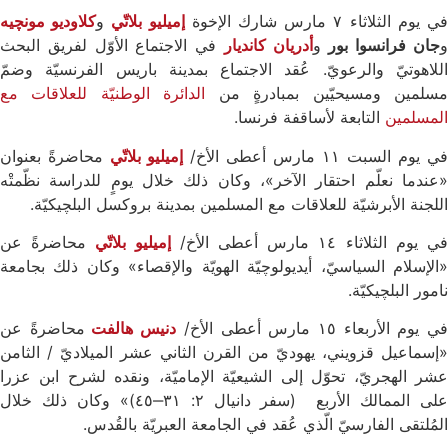
ي يوم الثلاثاء ٧ مارس شارك الإخوة
إميليو بلاتّي
و
كلاوديو مونچيه
جان فرانسوا بور
و
أدريان كانديار
في الاجتماع الأوّل لفريق البحث
اللاهوتيّ والرعويّ. عُقد الاجتماع بمدينة باريس الفرنسيّة وضمّ
سلمين ومسيحيّين بمبادرةٍ من
الدائرة الوطنيّة للعلاقات مع
المسلمين
التابعة لأساقفة فرنسا.
في يوم السبت ١١ مارس أعطى الأخ/
إميليو بلاتّي
محاضرةً بعنوان
«عندما نعلّم احتقار الآخر»، وكان ذلك خلال يومٍ للدراسة نظّمتْه
اللجنة الأبرشيّة للعلاقات مع المسلمين بمدينة بروكسل البلچيكيّة.
ي يوم الثلاثاء ١٤ مارس أعطى الأخ/
إميليو بلاتّي
محاضرةً عن
«الإسلام السياسيّ، أيديولوچيّة الهويّة والإقصاء» وكان ذلك بجامعة
نامور البلچيكيّة.
ي يوم الأربعاء ١٥ مارس أعطى الأخ/
دنيس هالفت
محاضرةً عن
«إسماعيل قزويني، يهوديّ من القرن الثاني عشر الميلاديّ / الثامن
عشر الهجريّ، تحوّل إلى الشيعيّة الإماميّة، ونقده لشرح ابن عزرا
على الممالك الأربع (سفر دانيال ٢: ٣١‒٤٥)» وكان ذلك خلال
المُلتقى الفارسيّ الّذي عُقد في الجامعة العبريّة بالقُدس.