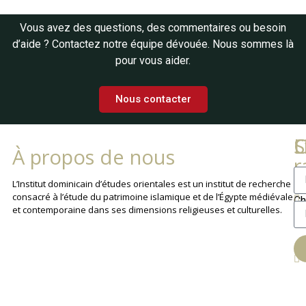
Vous avez des questions, des commentaires ou besoin
d’aide ? Contactez notre équipe dévouée. Nous sommes là
pour vous aider.
Nous contacter
L
C
S
À propos de nous
r
La
L’Institut dominicain d’études orientales est un institut de recherche
consacré à l’étude du patrimoine islamique et de l’Égypte médiévale
Ch
et contemporaine dans ses dimensions religieuses et culturelles.
An