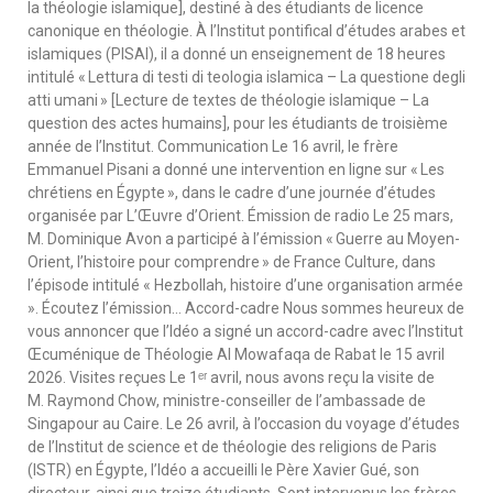
la théologie islamique], destiné à des étudiants de licence
canonique en théologie. À l’Institut pontifical d’études arabes et
islamiques (PISAI), il a donné un enseignement de 18 heures
intitulé « Lettura di testi di teologia islamica – La questione degli
atti umani » [Lecture de textes de théologie islamique – La
question des actes humains], pour les étudiants de troisième
année de l’Institut. Communication Le 16 avril, le frère
Emmanuel Pisani a donné une intervention en ligne sur « Les
chrétiens en Égypte », dans le cadre d’une journée d’études
organisée par L’Œuvre d’Orient. Émission de radio Le 25 mars,
M. Dominique Avon a participé à l’émission « Guerre au Moyen-
Orient, l’histoire pour comprendre » de France Culture, dans
l’épisode intitulé « Hezbollah, histoire d’une organisation armée
». Écoutez l’émission… Accord-cadre Nous sommes heureux de
vous annoncer que l’Idéo a signé un accord-cadre avec l’Institut
Œcuménique de Théologie Al Mowafaqa de Rabat le 15 avril
2026. Visites reçues Le 1ᵉʳ avril, nous avons reçu la visite de
M. Raymond Chow, ministre-conseiller de l’ambassade de
Singapour au Caire. Le 26 avril, à l’occasion du voyage d’études
de l’Institut de science et de théologie des religions de Paris
(ISTR) en Égypte, l’Idéo a accueilli le Père Xavier Gué, son
directeur, ainsi que treize étudiants. Sont intervenus les frères