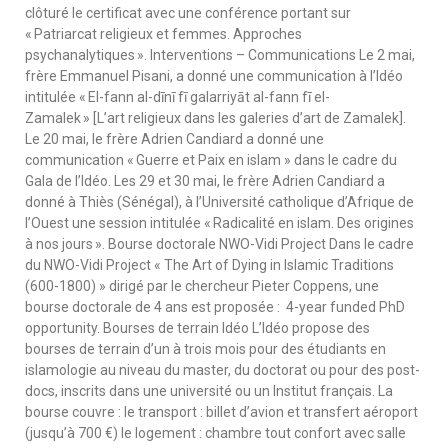
clôturé le certificat avec une conférence portant sur
« Patriarcat religieux et femmes. Approches
psychanalytiques ». Interventions – Communications Le 2 mai,
frère Emmanuel Pisani, a donné une communication à l’Idéo
intitulée « El-fann al-dīnī fī galarriyāt al-fann fī el-
Zamalek » [L’art religieux dans les galeries d’art de Zamalek].
Le 20 mai, le frère Adrien Candiard a donné une
communication « Guerre et Paix en islam » dans le cadre du
Gala de l’Idéo. Les 29 et 30 mai, le frère Adrien Candiard a
donné à Thiès (Sénégal), à l’Université catholique d’Afrique de
l’Ouest une session intitulée « Radicalité en islam. Des origines
à nos jours ». Bourse doctorale NWO-Vidi Project Dans le cadre
du NWO-Vidi Project « The Art of Dying in Islamic Traditions
(600-1800) » dirigé par le chercheur Pieter Coppens, une
bourse doctorale de 4 ans est proposée : 4-year funded PhD
opportunity. Bourses de terrain Idéo L’Idéo propose des
bourses de terrain d’un à trois mois pour des étudiants en
islamologie au niveau du master, du doctorat ou pour des post-
docs, inscrits dans une université ou un Institut français. La
bourse couvre : le transport : billet d’avion et transfert aéroport
(jusqu’à 700 €) le logement : chambre tout confort avec salle