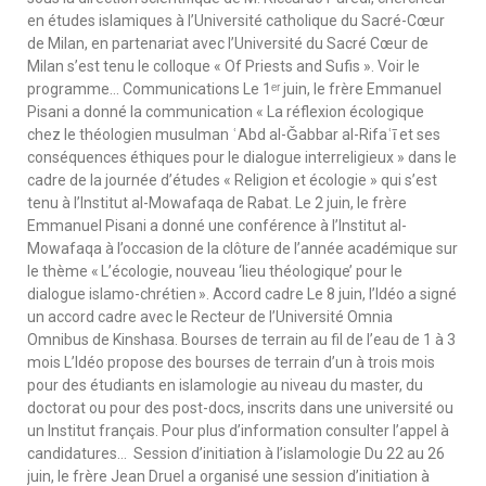
en études islamiques à l’Université catholique du Sacré-Cœur
de Milan, en partenariat avec l’Université du Sacré Cœur de
Milan s’est tenu le colloque « Of Priests and Sufis ». Voir le
programme… Communications Le 1ᵉʳ juin, le frère Emmanuel
Pisani a donné la communication « La réflexion écologique
chez le théologien musulman ʿAbd al-Ǧabbar al-Rifaʿī et ses
conséquences éthiques pour le dialogue interreligieux » dans le
cadre de la journée d’études « Religion et écologie » qui s’est
tenu à l’Institut al-Mowafaqa de Rabat. Le 2 juin, le frère
Emmanuel Pisani a donné une conférence à l’Institut al-
Mowafaqa à l’occasion de la clôture de l’année académique sur
le thème « L’écologie, nouveau ‘lieu théologique’ pour le
dialogue islamo-chrétien ». Accord cadre Le 8 juin, l’Idéo a signé
un accord cadre avec le Recteur de l’Université Omnia
Omnibus de Kinshasa. Bourses de terrain au fil de l’eau de 1 à 3
mois L’Idéo propose des bourses de terrain d’un à trois mois
pour des étudiants en islamologie au niveau du master, du
doctorat ou pour des post-docs, inscrits dans une université ou
un Institut français. Pour plus d’information consulter l’appel à
candidatures… Session d’initiation à l’islamologie Du 22 au 26
juin, le frère Jean Druel a organisé une session d’initiation à