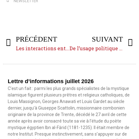
NEWSLETTER
PRÉCÉDENT
SUIVANT
Les interactions entre chiʿites duodécimains et chrétiens : histoire, théologie, littérature
De l’usage politique à l’usage historiographique du vers de poésie
Lettre d’informations juillet 2026
C’est un fait : parmi les plus grands spécialistes de la mystique
islamique figurent plusieurs prêtres et religieux catholiques, de
Louis Massignon, Georges Anawati et Louis Gardet au siècle
dernier, jusqu’à Giuseppe Scattolin, missionnaire combonien
originaire de la province de Trente, décédé le 27 avril de cette
année après avoir consacré toute sa vie à l’étude du poète
mystique égyptien Ibn al-Fārid (1181-1235). Il était membre de
notre Institut. Presque instinctivement, sans s’appuyer sur de