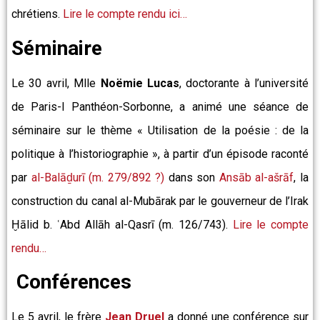
chrétiens.
Lire le compte rendu ici…
Séminaire
Le 30 avril, Mlle
Noëmie Lucas
, doctorante à l’université
de Paris-I Panthéon-Sorbonne, a animé une séance de
séminaire sur le thème « Utilisation de la poésie : de la
politique à l’historiographie », à partir d’un épisode raconté
par
al-Balāḏurī (m. 279/892 ?)
dans son
Ansāb al-ašrāf
, la
construction du canal al-Mubārak par le gouverneur de l’Irak
Ḫālid b. ʿAbd Allāh al-Qasrī (m. 126/743).
Lire le compte
rendu…
Conférences
Le 5 avril, le frère
Jean Druel
a donné une conférence sur