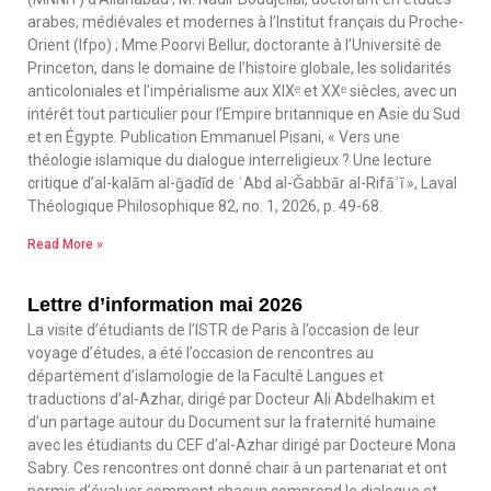
arabes, médiévales et modernes à l’Institut français du Proche-
Orient (Ifpo) ; Mme Poorvi Bellur, doctorante à l’Université de
Princeton, dans le domaine de l’histoire globale, les solidarités
anticoloniales et l’impérialisme aux XIXᵉ et XXᵉ siècles, avec un
intérêt tout particulier pour l’Empire britannique en Asie du Sud
et en Égypte. Publication Emmanuel Pisani, « Vers une
théologie islamique du dialogue interreligieux ? Une lecture
critique d’al-kalām al-ǧadīd de ʿAbd al-Ǧabbār al-Rifāʿī », Laval
Théologique Philosophique 82, no. 1, 2026, p. 49-68.
Read More »
Lettre d’information mai 2026
La visite d’étudiants de l’ISTR de Paris à l’occasion de leur
voyage d’études, a été l’occasion de rencontres au
département d’islamologie de la Faculté Langues et
traductions d’al-Azhar, dirigé par Docteur Ali Abdelhakim et
d’un partage autour du Document sur la fraternité humaine
avec les étudiants du CEF d’al-Azhar dirigé par Docteure Mona
Sabry. Ces rencontres ont donné chair à un partenariat et ont
permis d’évaluer comment chacun comprend le dialogue et