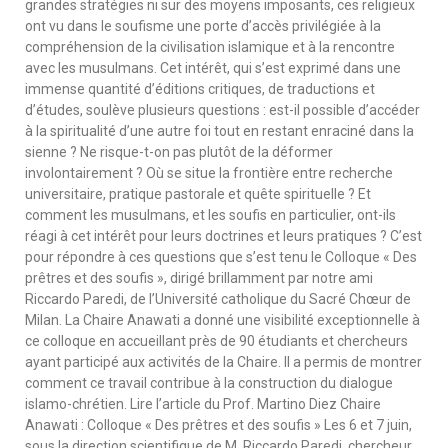
grandes stratégies ni sur des moyens imposants, ces religieux
ont vu dans le soufisme une porte d’accès privilégiée à la
compréhension de la civilisation islamique et à la rencontre
avec les musulmans. Cet intérêt, qui s’est exprimé dans une
immense quantité d’éditions critiques, de traductions et
d’études, soulève plusieurs questions : est-il possible d’accéder
à la spiritualité d’une autre foi tout en restant enraciné dans la
sienne ? Ne risque-t-on pas plutôt de la déformer
involontairement ? Où se situe la frontière entre recherche
universitaire, pratique pastorale et quête spirituelle ? Et
comment les musulmans, et les soufis en particulier, ont-ils
réagi à cet intérêt pour leurs doctrines et leurs pratiques ? C’est
pour répondre à ces questions que s’est tenu le Colloque « Des
prêtres et des soufis », dirigé brillamment par notre ami
Riccardo Paredi, de l’Université catholique du Sacré Chœur de
Milan. La Chaire Anawati a donné une visibilité exceptionnelle à
ce colloque en accueillant près de 90 étudiants et chercheurs
ayant participé aux activités de la Chaire. Il a permis de montrer
comment ce travail contribue à la construction du dialogue
islamo-chrétien. Lire l’article du Prof. Martino Diez Chaire
Anawati : Colloque « Des prêtres et des soufis » Les 6 et 7 juin,
sous la direction scientifique de M. Riccardo Paredi, chercheur