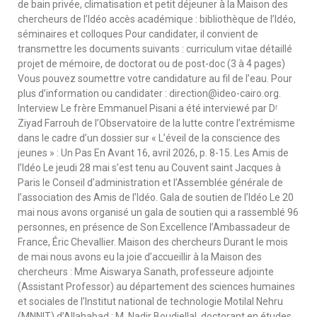
de bain privée, climatisation et petit déjeuner à la Maison des
chercheurs de l’Idéo accès académique : bibliothèque de l’Idéo,
séminaires et colloques Pour candidater, il convient de
transmettre les documents suivants : curriculum vitae détaillé
projet de mémoire, de doctorat ou de post-doc (3 à 4 pages)
Vous pouvez soumettre votre candidature au fil de l’eau. Pour
plus d’information ou candidater : direction@ideo-cairo.org.
Interview Le frère Emmanuel Pisani a été interviewé par Dʳ
Ziyad Farrouh de l’Observatoire de la lutte contre l’extrémisme
dans le cadre d’un dossier sur « L’éveil de la conscience des
jeunes » : Un Pas En Avant 16, avril 2026, p. 8-15. Les Amis de
l’Idéo Le jeudi 28 mai s’est tenu au Couvent saint Jacques à
Paris le Conseil d’administration et l’Assemblée générale de
l’association des Amis de l’Idéo. Gala de soutien de l’Idéo Le 20
mai nous avons organisé un gala de soutien qui a rassemblé 96
personnes, en présence de Son Excellence l’Ambassadeur de
France, Éric Chevallier. Maison des chercheurs Durant le mois
de mai nous avons eu la joie d’accueillir à la Maison des
chercheurs : Mme Aiswarya Sanath, professeure adjointe
(Assistant Professor) au département des sciences humaines
et sociales de l’Institut national de technologie Motilal Nehru
(MNNIT) d’Allahabad ; M. Nadir Boudjellal, doctorant en études