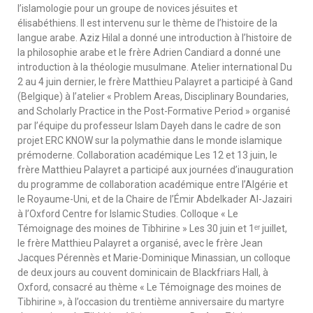
l’islamologie pour un groupe de novices jésuites et
élisabéthiens. Il est intervenu sur le thème de l’histoire de la
langue arabe. Aziz Hilal a donné une introduction à l’histoire de
la philosophie arabe et le frère Adrien Candiard a donné une
introduction à la théologie musulmane. Atelier international Du
2 au 4 juin dernier, le frère Matthieu Palayret a participé à Gand
(Belgique) à l’atelier « Problem Areas, Disciplinary Boundaries,
and Scholarly Practice in the Post-Formative Period » organisé
par l’équipe du professeur Islam Dayeh dans le cadre de son
projet ERC KNOW sur la polymathie dans le monde islamique
prémoderne. Collaboration académique Les 12 et 13 juin, le
frère Matthieu Palayret a participé aux journées d’inauguration
du programme de collaboration académique entre l’Algérie et
le Royaume-Uni, et de la Chaire de l’Émir Abdelkader Al-Jazairi
à l’Oxford Centre for Islamic Studies. Colloque « Le
Témoignage des moines de Tibhirine » Les 30 juin et 1ᵉʳ juillet,
le frère Matthieu Palayret a organisé, avec le frère Jean
Jacques Pérennès et Marie-Dominique Minassian, un colloque
de deux jours au couvent dominicain de Blackfriars Hall, à
Oxford, consacré au thème « Le Témoignage des moines de
Tibhirine », à l’occasion du trentième anniversaire du martyre