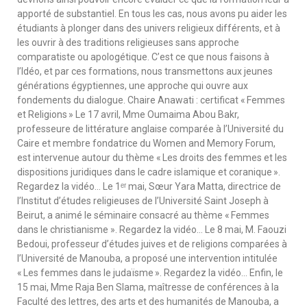
apporté de substantiel. En tous les cas, nous avons pu aider les
étudiants à plonger dans des univers religieux différents, et à
les ouvrir à des traditions religieuses sans approche
comparatiste ou apologétique. C’est ce que nous faisons à
l’Idéo, et par ces formations, nous transmettons aux jeunes
générations égyptiennes, une approche qui ouvre aux
fondements du dialogue. Chaire Anawati : certificat « Femmes
et Religions » Le 17 avril, Mme Oumaima Abou Bakr,
professeure de littérature anglaise comparée à l’Université du
Caire et membre fondatrice du Women and Memory Forum,
est intervenue autour du thème « Les droits des femmes et les
dispositions juridiques dans le cadre islamique et coranique ».
Regardez la vidéo… Le 1ᵉʳ mai, Sœur Yara Matta, directrice de
l’Institut d’études religieuses de l’Université Saint Joseph à
Beirut, a animé le séminaire consacré au thème « Femmes
dans le christianisme ». Regardez la vidéo… Le 8 mai, M. Faouzi
Bedoui, professeur d’études juives et de religions comparées à
l’Université de Manouba, a proposé une intervention intitulée
« Les femmes dans le judaïsme ». Regardez la vidéo… Enfin, le
15 mai, Mme Raja Ben Slama, maîtresse de conférences à la
Faculté des lettres, des arts et des humanités de Manouba, a