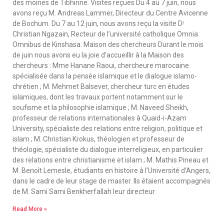
des moines de Tibhirine. Visites reçues Du 4 au 7 juin, nous
avons reçu M. Andreas Lammer, Directeur du Centre Avicenne
de Bochum. Du 7 au 12 juin, nous avons reçu la visite Dʳ
Christian Ngazain, Recteur de l’université catholique Omnia
Omnibus de Kinshasa. Maison des chercheurs Durant le mois
de juin nous avons eu la joie d’accueillir à la Maison des
chercheurs : Mme Hanane Raoui, chercheure marocaine
spécialisée dans la pensée islamique et le dialogue islamo-
chrétien ; M. Mehmet Balsever, chercheur turc en études
islamiques, dont les travaux portent notamment sur le
soufisme et la philosophie islamique ; M. Naveed Sheikh,
professeur de relations internationales à Quaid-i-Azam
University, spécialiste des relations entre religion, politique et
islam ; M. Christian Krokus, théologien et professeur de
théologie, spécialiste du dialogue interreligieux, en particulier
des relations entre christianisme et islam ; M. Mathis Pineau et
M. Benoît Lemesle, étudiants en histoire à l’Université d’Angers,
dans le cadre de leur stage de master. Ils étaient accompagnés
de M. Sami Sami Benkherfallah leur directeur.
Read More »