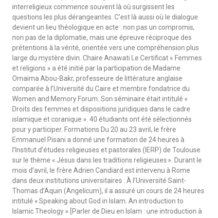
interreligieux commence souvent là où surgissent les
questions les plus dérangeantes. C’est là aussi où le dialogue
devient un lieu théologique en acte : non pas un compromis,
non pas de la diplomatie, mais une épreuve réciproque des
prétentions à la vérité, orientée vers une compréhension plus
large du mystère divin. Chaire Anawati Le Certificat « Femmes
et religions » a été initié par la participation de Madame
Omaima Abou-Bakr, professeure de littérature anglaise
comparée à l’Université du Caire et membre fondatrice du
Women and Memory Forum. Son séminaire était intitulé «
Droits des femmes et dispositions juridiques dans le cadre
islamique et coranique ». 40 étudiants ont été sélectionnés
pour y participer. Formations Du 20 au 23 avril, le frère
Emmanuel Pisani a donné une formation de 24 heures à
l’Institut d’études religieuses et pastorales (IERP) de Toulouse
sur le thème « Jésus dans les traditions religieuses ». Durant le
mois d’avril, le frère Adrien Candiard est intervenu à Rome
dans deux institutions universitaires : À l’Université Saint-
Thomas d’Aquin (Angelicum), il a assuré un cours de 24 heures
intitulé « Speaking about God in Islam. An introduction to
Islamic Theology » [Parler de Dieu en Islam : une introduction à