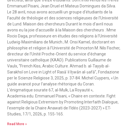
Emmanuel Pisani, Jean Druel et Mateus Domingues da Silva.
Le 28 avril, nous avons accueilli un groupe d’étudiants de la
Faculté de théologie et des sciences religieuses de l’Université
de Lund. Maison des chercheurs Durant le mois d’avril nous
avons eu la joie d’accueillir à la Maison des chercheurs : Mme
Rocio Daga, professeure en études des religions à l’Université
Ludwig-Maximilians de Munich ; M. Onsi Kamel, doctorant en
philosophie et religion à l’Université de Princeton M. Nils Fischer,
directeur de l’Unité Proche-Orient du service d’échange
universitaire catholique (KAAD). Publications Guillaume de
Vaulx, “French Kiss, Arabic Culture. Ahmad b. al-Tayyib al-
Sarakhsī on Love in Light of Rasāʾil Iḫwān al-ṣafā”, Fondazione
per le Scienze Religiose 3, 2025, p. 37-84. Michel Cuypers, « Un
guide avancé pour l’analyse rhétorique du Coran.
L’énigmatique sourate 67, al-Mulk, La Royauté »,
Academia.edu. Emmanuel Pisani, « Chaire en contexte. Fight
against Religious Extremism by Promoting Interfaith Dialogue,
l’exemple de la Chaire Anawati de l’Idéo (2023-2027) » ET-
Studies, 17/1, 2026, p. 155-165.
Read More »