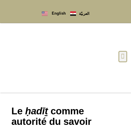
English
العربيّة
Qui sommes-nous ?
Le
ḥadīṯ
comme
autorité du savoir