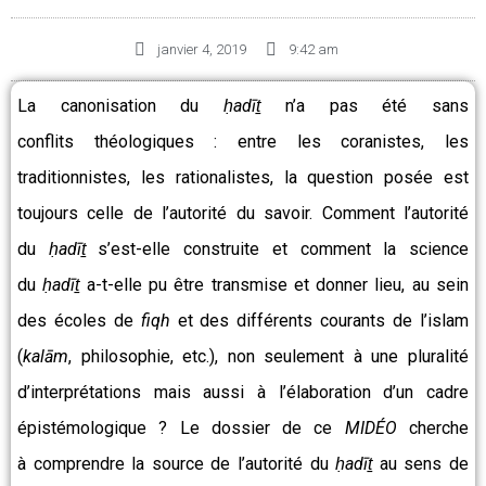
janvier 4, 2019
9:42 am
La canonisation du
ḥadīṯ
n’a pas été sans
conflits théologiques : entre les coranistes, les
traditionnistes, les rationalistes, la question posée est
toujours celle de l’autorité du savoir. Comment l’autorité
du
ḥadīṯ
s’est-elle construite et comment la science
du
ḥadīṯ
a-t-elle pu être transmise et donner lieu, au sein
des écoles de
fiqh
et des différents courants de l’islam
(
kalām
, philosophie, etc.), non seulement à une pluralité
d’interprétations mais aussi à l’élaboration d’un cadre
épistémologique ? Le dossier de ce
MIDÉO
cherche
à comprendre la source de l’autorité du
ḥadīṯ
au sens de