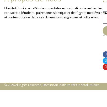
r
La
L’Institut dominicain d’études orientales est un institut de recherche
consacré à l’étude du patrimoine islamique et de l’Égypte médiévale
Ch
et contemporaine dans ses dimensions religieuses et culturelles.
An
© 2026 All rights reserved, Dominican Institute for Oriental Studies