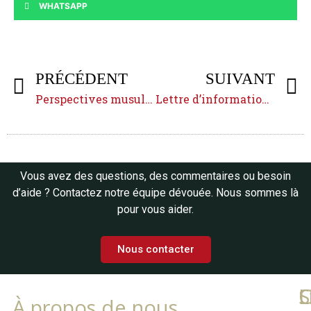
WHATSAPP
PRÉCÉDENT
SUIVANT
Perspectives musulmanes sur le dialogue interreligieux
Lettre d’information — décembre 2018
Vous avez des questions, des commentaires ou besoin
d’aide ? Contactez notre équipe dévouée. Nous sommes là
pour vous aider.
Nous contacter
L
C
S
À propos de nous