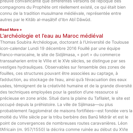
preuve convaincante que différentes versions de l’époque des
compagnons du Prophète ont réellement existé, ce qui était bien
connu de la tradition musulmane médiévale, représentée entre
autres par le Kitāb al-maṣāḥif d’Ibn Abī Dāwūd.
Read More »
L’archéologie et l’eau au Maroc médiéval
Thomas Soubira Archéologue, doctorant à l’Université de Toulouse
icon-calendar Lundi 19 décembre 2016 Fouillé par une équipe
franco-marocaine, le site de Sidjilmasa, « port » du commerce
transsaharien entre le VIIIe et le XVe siècles, se distingue par ses
vestiges hydrauliques. Observables sur l’ensemble des zones de
fouilles, ces structures pouvant être associées au captage, à
l’adduction, au stockage de l’eau, ainsi qu’à l’évacuation des eaux
usées, témoignent de la créativité humaine et de la grande diversité
des techniques employées pour la gestion d’une ressource si
précieuse en zone aride. Situé dans la plaine du Tafilalet, le site est
occupé depuis la préhistoire. La ville de Sijilmasa—ou plus
probablement l’agglomérat de maisons fortifiées—est fondée vers la
moitié du VIIIe siècle par la tribu berbère des Banū Midrār et est le
point de convergences de nombreuses routes caravanières. Léon
l’Africain (m. 957/1550) la décrira comme ruinée au début du XVIe