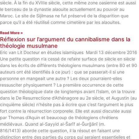
siècle. À la fin du XVIIIe siècle, cette même zone oasienne est aussi
le berceau de la dynastie alaouite actuellement au pouvoir au
Maroc. Le site de Sijilmasa ne fut préservé de la disparition que
parce qu’il a été réutilisé comme cimetière par les alaouites.
Read More »
Réflexion sur l’argument du cannibalisme dans la
théologie musulmane
Eric van Lit Docteur en études islamiques Mardi 13 décembre 2016
Une petite question n’a cessé de refaire surface de siècle en siècle
dans les écrits de différents théologiens musulmans (entre 80 et 90
auteurs ont été identifiés à ce jour) : que se passerait-il si une
personne en mangeait une autre ? Les deux pourraient-elles
ressusciter physiquement ? La première occurrence de cette
question théologique date de longtemps avant l’Islam, on la trouve
dans le De Resurrectione d’Athénagore au 2e siècle, et Augustin (au
cinquième siècle) n’hésite pas à écrire que c’est l’argument le plus
fort contre la résurrection corporelle. Elle est aussi discutée aussi
par Thomas d’Aquin et beaucoup de théologiens chrétiens
médiévaux. Quand al-Sayyid al-Šarīf al-Ǧurǧānī (m.
816/1413) aborde cette question, il la résout en faisant une
distinction entre des parties du corps qui seraient essentielles et