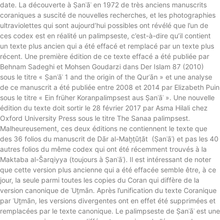
date. La découverte à Ṣanʿāʾ en 1972 de très anciens manuscrits
coraniques a suscité de nouvelles recherches, et les photographies
ultraviolettes qui sont aujourd’hui possibles ont révélé que l’un de
ces codex est en réalité un palimpseste, c’est-à-dire qu’il contient
un texte plus ancien qui a été effacé et remplacé par un texte plus
récent. Une première édition de ce texte effacé a été publiée par
Behnam Sadeghi et Mohsen Goudarzi dans Der Islam 87 (2010)
sous le titre « Ṣanʿāʾ 1 and the origin of the Qurʾān » et une analyse
de ce manuscrit a été publiée entre 2008 et 2014 par Elizabeth Puin
sous le titre « Ein früher Koranpalimpsest aus Ṣanʿāʾ ». Une nouvelle
édition du texte doit sortir le 28 février 2017 par Asma Hilali chez
Oxford University Press sous le titre The Sanaa palimpsest.
Malheureusement, ces deux éditions ne contiennent le texte que
des 36 folios du manuscrit de Dār al-Maḫṭūṭāt (Ṣanʿāʾ) et pas les 40
autres folios du même codex qui ont été récemment trouvés à la
Maktaba al-Šarqiyya (toujours à Ṣanʿāʾ). Il est intéressant de noter
que cette version plus ancienne qui a été effacée semble être, à ce
jour, la seule parmi toutes les copies du Coran qui diffère de la
version canonique de ʿUṯmān. Après l’unification du texte Coranique
par ʿUṯmān, les versions divergentes ont en effet été supprimées et
remplacées par le texte canonique. Le palimpseste de Ṣanʿāʾ est une