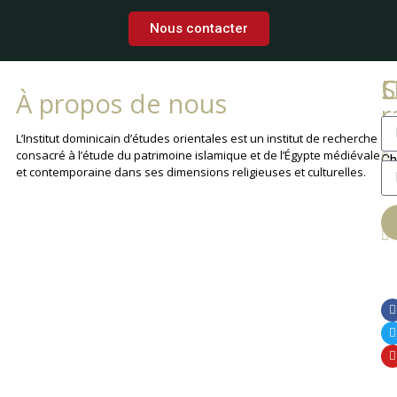
Nous contacter
L
C
S
À propos de nous
r
La
L’Institut dominicain d’études orientales est un institut de recherche
consacré à l’étude du patrimoine islamique et de l’Égypte médiévale
Ch
et contemporaine dans ses dimensions religieuses et culturelles.
An