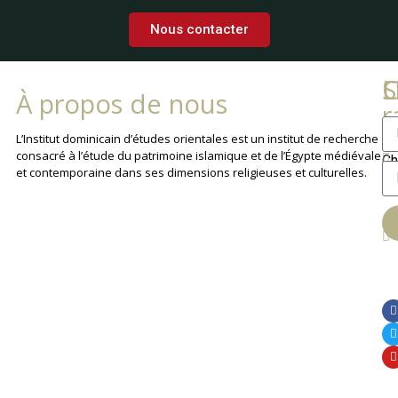
Nous contacter
L
C
S
À propos de nous
r
La
L’Institut dominicain d’études orientales est un institut de recherche
consacré à l’étude du patrimoine islamique et de l’Égypte médiévale
Ch
et contemporaine dans ses dimensions religieuses et culturelles.
An