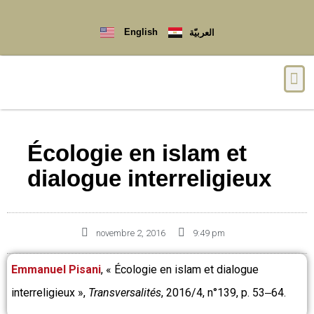
English
العربيّة
Qui sommes-nous ?
Écologie en islam et
dialogue interreligieux
novembre 2, 2016
9:49 pm
Emmanuel Pisani
, « Écologie en islam et dialogue
interreligieux »,
Transversalités
, 2016/4, n°139, p. 53‒64.