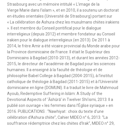
Strasbourg avec un mémoire intitulé « L’image de la
Vierge Marie dans l’islam », et en 2010, il a soutenu un doctorat
en études orientales (Université de Strasbourg) portant sur
« La célébration de Ashura chez les musulmans chiites irakiens
». Il est membre du Conseil pontifical pour le dialogue
interreligieux (depuis 2012) et membre fondateur au Conseil
irakien pour le dialogue interreligieux (en 2013). De 2011 à
2014, le frère Amir a été vicaire provincial du Monde arabe pour
la Province dominicaine de France. Il était le Supérieur des
Dominicains à Bagdad (2010-2013), et durant les années 2012-
2015, le directeur de l’académie de Bagdad pour les sciences
humaines. Il a enseigné à la faculté de théologie et de
philosophie Babel College à Bagdad (2004-2015), à l’institut
catholique de théologie à Bagdad (2011-2015) et à l’Université
dominicaine en ligne (DOMUNI). Il a traduit le livre de Mahmoud
Ayoub, Redemptive Suffering in Islām: A Study of the
Devotional Aspects of ‘Āshūrā’ in Twelver Shi’ismi, 2013. Il a
publié son ouvrage « les femmes dans l’Église syriaque » en
2016. PUBLICATIONS : “Nawhiyat : choix du texte d’une
célébration d’Ashura chiite”, Cahier MIDEO n° 6, 2013. “La
souffrance rédemptrice chez les chiites d’Irak”, MIDEO n° 29,