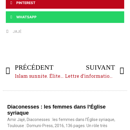
PINTEREST
WHATSAPP
JAJÉ
PRÉCÉDENT
SUIVANT
Islam sunnite. Élites, doctrines, débats (xɪxᵉ‒xxᵉ siècles)
Lettre d’information — septembre 2019
Diaconesses : les femmes dans l’Église
syriaque
Amir Jajé, Diaconesses : les femmes dans l’Église syriaque,
Toulouse : Domuni-Press, 2016, 136 pages. Un rôle très