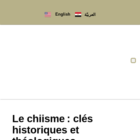
English
العربيّة
Qui sommes-nous ?
Le chiisme : clés
historiques et