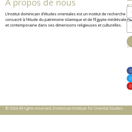
À propos de nous
r
La
L’Institut dominicain d’études orientales est un institut de recherche
consacré à l’étude du patrimoine islamique et de l’Égypte médiévale
Ch
et contemporaine dans ses dimensions religieuses et culturelles.
An
© 2026 All rights reserved, Dominican Institute for Oriental Studies