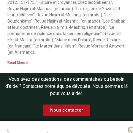
2012, 151-175. “Histoire et croyances chez les Sabéens”,
Revue Najim al-Mashriq. (en arabe). “La religion de Yazidis et
leur traditions”, Revue Najim al-Mashriq. (en arabe). “Le
Bouddhisme”, Revue Najim al-Mashriq. (en arabe). “Les Shabak
et leur doctrines”, Revue Najim al-Mashriq. (en arabe). “Le
phénomène de violence dans la pensée religieuse”, Revue al-
Fikr al-Masihi. (en arabe). “Marie dans l’islam”, Revue Rosaire.
(en français). “Le Martyr dans l’islam”, Revue Wort und Antwort.
(en Allemand).
Read More »
Vous avez des questions, des commentaires ou besoin
d’aide ? Contactez notre équipe dévouée. Nous sommes là
pour vous aider.
Nous contacter
L
C
S