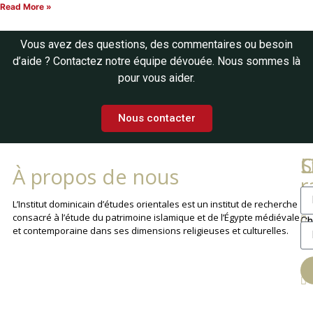
Read More »
Vous avez des questions, des commentaires ou besoin
d’aide ? Contactez notre équipe dévouée. Nous sommes là
pour vous aider.
Nous contacter
L
C
S
À propos de nous
r
La
L’Institut dominicain d’études orientales est un institut de recherche
consacré à l’étude du patrimoine islamique et de l’Égypte médiévale
Ch
et contemporaine dans ses dimensions religieuses et culturelles.
An