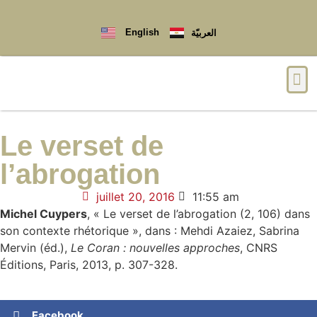
English
العربيّة
Qui sommes-nous ?
Le verset de
l’abrogation
juillet 20, 2016
11:55 am
Michel Cuypers
, « Le verset de l’abrogation (2, 106) dans
son contexte rhétorique », dans : Mehdi Azaiez, Sabrina
Mervin (éd.),
Le Coran : nouvelles approches
, CNRS
Éditions, Paris, 2013, p. 307-328.
Facebook