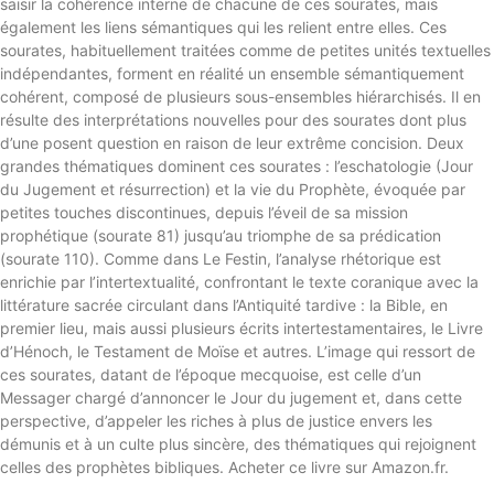
saisir la cohérence interne de chacune de ces sourates, mais
également les liens sémantiques qui les relient entre elles. Ces
sourates, habituellement traitées comme de petites unités textuelles
indépendantes, forment en réalité un ensemble sémantiquement
cohérent, composé de plusieurs sous-ensembles hiérarchisés. Il en
résulte des interprétations nouvelles pour des sourates dont plus
d’une posent question en raison de leur extrême concision. Deux
grandes thématiques dominent ces sourates : l’eschatologie (Jour
du Jugement et résurrection) et la vie du Prophète, évoquée par
petites touches discontinues, depuis l’éveil de sa mission
prophétique (sourate 81) jusqu’au triomphe de sa prédication
(sourate 110). Comme dans Le Festin, l’analyse rhétorique est
enrichie par l’intertextualité, confrontant le texte coranique avec la
littérature sacrée circulant dans l’Antiquité tardive : la Bible, en
premier lieu, mais aussi plusieurs écrits intertestamentaires, le Livre
d’Hénoch, le Testament de Moïse et autres. L’image qui ressort de
ces sourates, datant de l’époque mecquoise, est celle d’un
Messager chargé d’annoncer le Jour du jugement et, dans cette
perspective, d’appeler les riches à plus de justice envers les
démunis et à un culte plus sincère, des thématiques qui rejoignent
celles des prophètes bibliques. Acheter ce livre sur Amazon.fr.