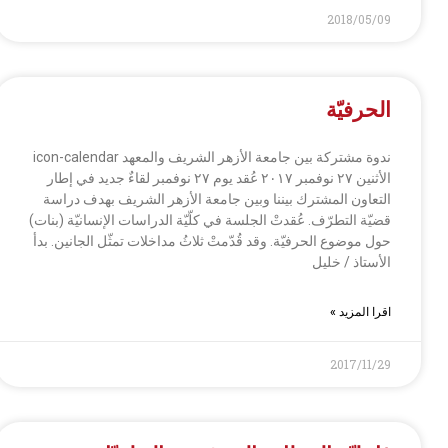
2018/05/09
الحرفيّة
ندوة مشتركة بين جامعة الأزهر الشريف والمعهد icon-calendar
الأثنين ٢٧ نوفمبر ٢٠١٧ عُقد يوم ٢٧ نوفمبر لقاءٌ جديد في إطار
التعاون المشترك بيننا وبين جامعة الأزهر الشريف بهدف دراسة
قضيّة التطرّف. عُقدتْ الجلسة في كلّيّة الدراسات الإنسانيّة (بنات)
حول موضوع الحرفيّة. وقد قُدّمتْ ثلاثُ مداخلات تمثّل الجانين. بدأ
الأستاذ / خليل
اقرا المزيد »
2017/11/29