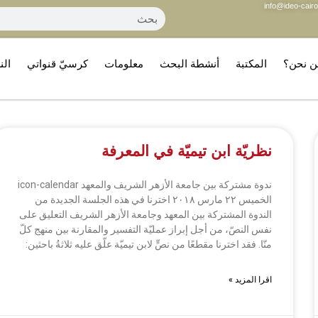
info@ideo-cairo
ن نحن؟
المكتبة
أنشطة البحث
معلومات
كرسيّ قنواتي
الن
نظريّة ابن تيميّة في المعرفة
ندوة مشتركة بين جامعة الأزهر الشريف والمعهد icon-calendar
الخميس ٢٢ مارس ٢٠١٨ اخترنا في هذه الجلسة الجديدة من
الندوة المشتركة بين المعهد وجامعة الأزهر الشريف التعليق على
نفس النصّ، من أجل إبراز عمليّة التفسير والمقارنة بين منهج كلّ
منّا. فقد اخترنا مقطعًا من نصٍّ لابن تيميّة علّق عليه ثلاثةُ باحثين:
اقرا المزيد »