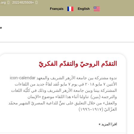
.org
+20224825509
Français
English
م
التقدّم الروحيّ والتقدّم الفكريّ
ندوة مشتركة بين جامعة الأزهر الشريف والمعهد icon-calendar
الأثنين ٧ مايو ٢٠١٨ في يوم ٧ مايو عُقد لقاءٌ جديد من اللقاءات
المشتركة بيننا وبين جامعة الأزهر الشريف وذلك في كلّيّة اللغات
والترجمة (بنين). تناولنا أثناء هذا اللقاء موضوع «الإيمان
والعقل» من خلال التعليق على نصٍّ للداعية المصريّ الشهير محمّد
الغزّاليّ (١٩١٧‒١٩٩٦)
اقرا المزيد »