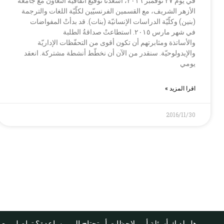
في يوم ٢٧ نوفمبر ٢٠١٦، أسعدنا توقيع اتّفاقيّة التعاون مع جامعة
الأزهر الشريف، مع القسمين الفرنسيّين لكلّيّة اللغات والترجمة
(بنين) وكلّيّة الدراسات الإنسانيّة (بنات). قد بدأتْ المفواضات
في شهر مارس ٢٠١٥. استطاعتْ صداقةُ الطلبة
والأساتذة ومثابرتهم أن تكون أقوى من التحفّظات الإداريّة
والإيدولوحيّة. سنقدر من الآن أن نخطّط أنشطة مشتركة. انعقد
يومي
اقرا المزيد »
2016/11/30
هل لديك أسئلة أو ملاحظات أو تحتاج إلى مساعدة؟ تواصل مع 