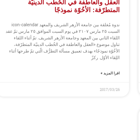
العقل والعاطفة في الخُطب الدينيّة
المتطرّفة: الأخُوّة نموذجًا
ندوة مُغلقة بين جامعة الأزهر الشريف والمعهد icon-calendar
السبت ٢٥ مارس ٢١٠٧ في يوم السبت الموافق ٢٥ مارس تمّ عقد
اللقاء الثاني بين المعهد وجامعة الأزهر الشريف. تمّ أثناء اللقاء
تناول موضوع «العقل والعاطفة في الخُطب الدينيّة المتطرّفة،
الأخُوّة نموذجًا» بهدف تعميق مسألة التطرُّف الّتي تمّ طرحها أثناء
اللِقاء الأوّل. ركزّ
اقرا المزيد »
2017/03/26