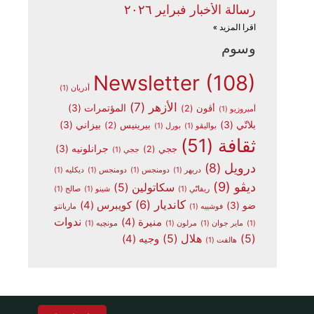
رسالة الأخبار فبراير ٢٠٢٦
اقرا المزيد »
وسوم
Newsletter
(108)
أدريان
(1)
الأزهر
(7)
المؤتمرات
(3)
أڤون
(2)
أمبروزيو
(1)
بلاتّي
(3)
بيزاني
(3)
بيرينيس
(2)
بواليڤو
(1)
بورل
(1)
ثقافة
(51)
جرانلونيه
(3)
ججي
(2)
ججي
(1)
درويل
(8)
دريهر
(1)
دومنجس
(1)
دومنجس
(1)
ديكليه
(1)
ديڤو
(9)
سكاتولين
(5)
ريفاتّي
(1)
شينو
(1)
صالح
(1)
كانديار
(6)
كويبرس
(4)
ضو
(3)
فوشييه
(1)
ماريانتو
ندوات
منيرة
(4)
(1)
ماير جوان
(1)
مرلون
(1)
مونچيه
(1)
(5)
هلال
(5)
وجيه
(4)
هالفت
(1)