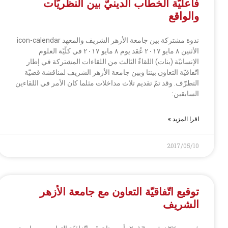
فاعليّة الخطاب الدينيّ بين النظريّات
والواقع
ندوة مشتركة بين جامعة الأزهر الشريف والمعهد icon-calendar
الأثنين ٨ مايو ٢٠١٧ عُقد يوم ٨ مايو ٢٠١٧ في كلّيّة العلوم
الإنسانيّة (بنات) اللقاءٌ الثالث من اللقاءات المشتركة في إطار
اتّفاقيّة التعاون بيننا وبين جامعة الأزهر الشريف لمناقشة قضيّة
التطرّف. وقد تمّ تقديم تلاث مداخلات مثلما كان الأمر في اللقاءين
السابقين:
اقرا المزيد »
2017/05/10
توقيع اتّفاقيّة التعاون مع جامعة الأزهر
الشريف