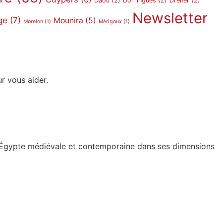
Daou
(2)
Domingues
(2)
Dreher
(2)
Newsletter
ge
(7)
Mounira
(5)
Morelon
(1)
Mérigoux
(1)
r vous aider.
de l’Égypte médiévale et contemporaine dans ses dimensions