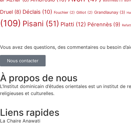
Boisliveau
(1)
Burr
Déclais
(10)
Druel
(8)
Grandlaunay
(3)
Fouchier
(2)
Gilliot
(2)
Hal
(109)
Pisani
(51)
Platti
(12)
Pérennès
(9)
Refatt
Vous avez des questions, des commentaires ou besoin d’a
Nous contacter
À propos de nous
L’Institut dominicain d’études orientales est un institut 
religieuses et culturelles.
Liens rapides
La Chaire Anawati