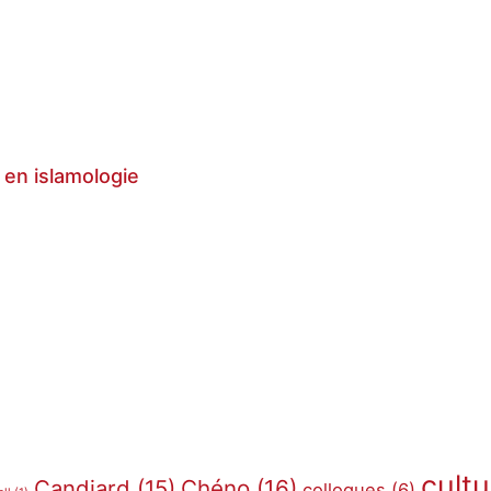
 en islamologie
cultu
Candiard
(15)
Chéno
(16)
colloques
(6)