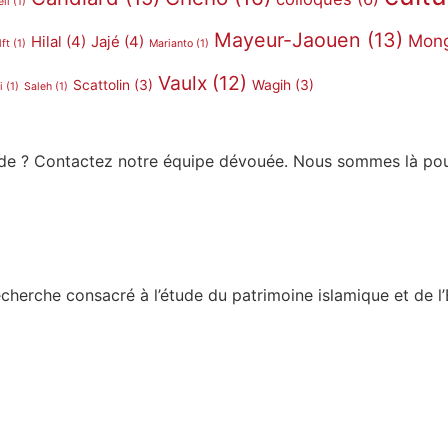
ell
(1)
Mayeur-Jaouen
(13)
Mon
Hilal
(4)
Jajé
(4)
ft
(1)
Marianto
(1)
Vaulx
(12)
Scattolin
(3)
Wagih
(3)
i
(1)
Saleh
(1)
ide ? Contactez notre équipe dévouée. Nous sommes là pou
de recherche consacré à l’étude du patrimoine islamique et 