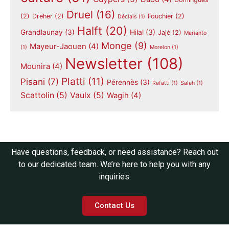
Druel
(16)
(2)
Dreher
(2)
Fouchier
(2)
Déclais
(1)
Halft
(20)
Grandlaunay
(3)
Hilal
(3)
Jajé
(2)
Marianto
Monge
(9)
Mayeur-Jaouen
(4)
(1)
Morelon
(1)
Newsletter
(108)
Mounira
(4)
Platti
(11)
Pisani
(7)
Pérennès
(3)
Refatti
(1)
Saleh
(1)
Scattolin
(5)
Vaulx
(5)
Wagih
(4)
Have questions, feedback, or need assistance? Reach out
to our dedicated team. We’re here to help you with any
inquiries.
Contact Us