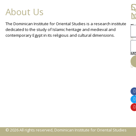
Q
C
S
About Us
L
I
N
The Dominican Institute for Oriental Studies is a research institute
Th
An
dedicated to the study of Islamic heritage and medieval and
Cha
contemporary Egypt in its religious and cultural dimensions.
Sh
Th
lib
ca
MI
© 2026 All rights reserved, Dominican Institute for Oriental Studies